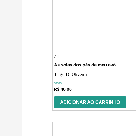
All
As solas dos pés de meu avó
Tiago D. Oliveira
Avaliação
R$
40,00
0
de
5
ADICIONAR AO CARRINHO