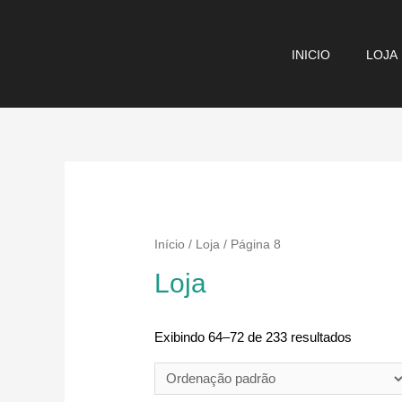
Ir
para
INICIO
LOJA
o
conteúdo
Início
/
Loja
/ Página 8
Loja
Exibindo 64–72 de 233 resultados