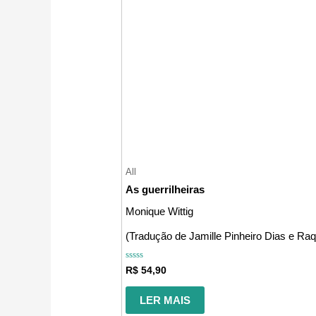
All
As guerrilheiras
Monique Wittig
(Tradução de Jamille Pinheiro Dias e Ra
Avaliação
R$
54,90
0
de
5
LER MAIS