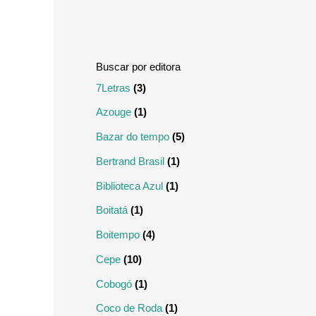
m
m
o
o
7Letras
(3)
Azouge
(1)
Bazar do tempo
(5)
Bertrand Brasil
(1)
Biblioteca Azul
(1)
Boitatá
(1)
Boitempo
(4)
Cepe
(10)
Cobogó
(1)
Coco de Roda
(1)