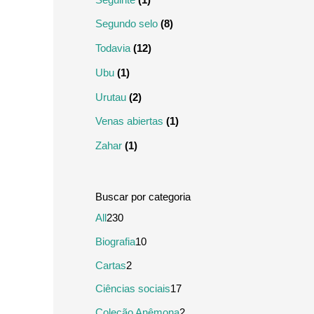
Segundo selo
(8)
Todavia
(12)
Ubu
(1)
Urutau
(2)
Venas abiertas
(1)
Zahar
(1)
2
All
230
3
1
Biografia
10
0
0
2
Cartas
2
p
p
p
1
Ciências sociais
17
r
r
r
7
2
Coleção Anêmona
2