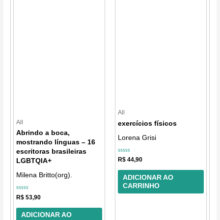
All
All
exercícios físicos
Abrindo a boca,
Lorena Grisi
mostrando línguas – 16
escritoras brasileiras
Avaliação
R$
44,90
LGBTQIA+
0
de
Milena Britto(org).
5
ADICIONAR AO
CARRINHO
Avaliação
R$
53,90
0
de
5
ADICIONAR AO