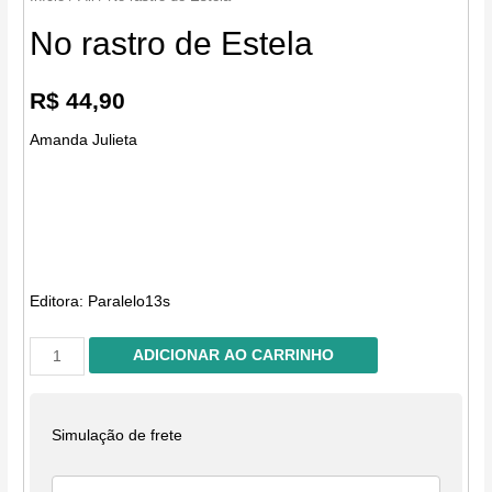
No rastro de Estela
R$
44,90
Amanda Julieta
Editora:
Paralelo13s
No
ADICIONAR AO CARRINHO
rastro
de
Estela
Simulação de frete
quantidade