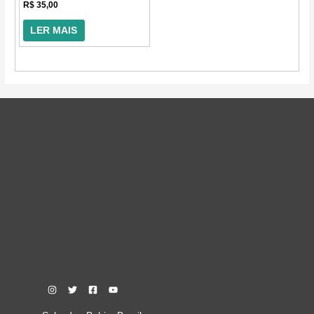
Avaliação
R$
35,00
0
de
5
LER MAIS