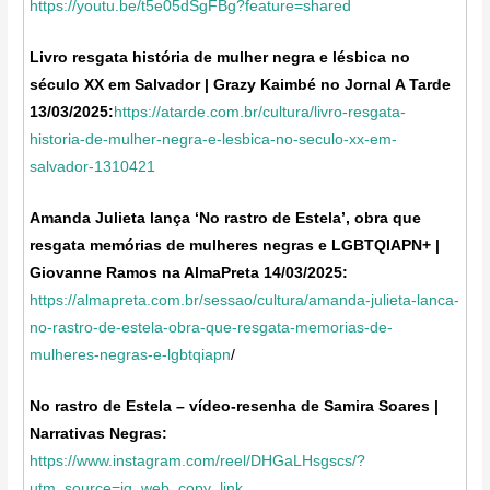
https://youtu.be/t5e05dSgFBg?feature=shared
Livro resgata história de mulher negra e lésbica no
século XX em Salvador | Grazy Kaimbé no Jornal A Tarde
13/03/2025:
https://atarde.com.br/cultura/livro-resgata-
historia-de-mulher-negra-e-lesbica-no-seculo-xx-em-
salvador-1310421
Amanda Julieta lança ‘No rastro de Estela’, obra que
resgata memórias de mulheres negras e LGBTQIAPN+ |
Giovanne Ramos na AlmaPreta 14/03/2025:
https://almapreta.com.br/sessao/cultura/amanda-julieta-lanca-
no-rastro-de-estela-obra-que-resgata-memorias-de-
mulheres-negras-e-lgbtqiapn
/
No rastro de Estela – vídeo-resenha de Samira Soares |
Narrativas Negras:
https://www.instagram.com/reel/DHGaLHsgscs/?
utm_source=ig_web_copy_link