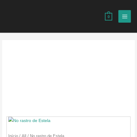
Ir
para
0
o
MAI
conteúdo
MEN
Início
/
All
/ No rastro de Estela