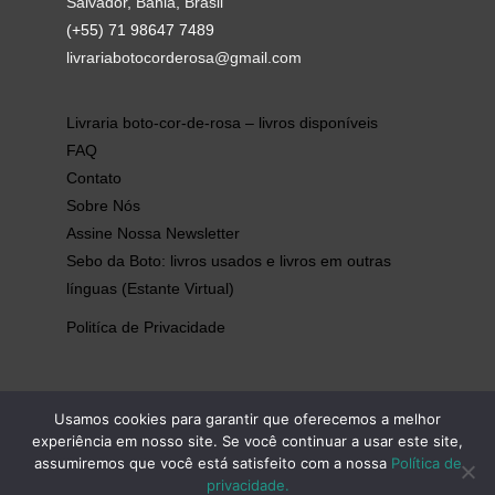
Salvador, Bahia, Brasil
(+55) 71 98647 7489
livrariabotocorderosa@gmail.com
Livraria boto-cor-de-rosa – livros disponíveis
FAQ
Contato
Sobre Nós
Assine Nossa Newsletter
Sebo da Boto: livros usados e livros em outras
línguas (Estante Virtual)
Politíca de Privacidade
Usamos cookies para garantir que oferecemos a melhor
experiência em nosso site. Se você continuar a usar este site,
assumiremos que você está satisfeito com a nossa
Política de
Copyright © 2026 | livrariabotocorderosa
privacidade.