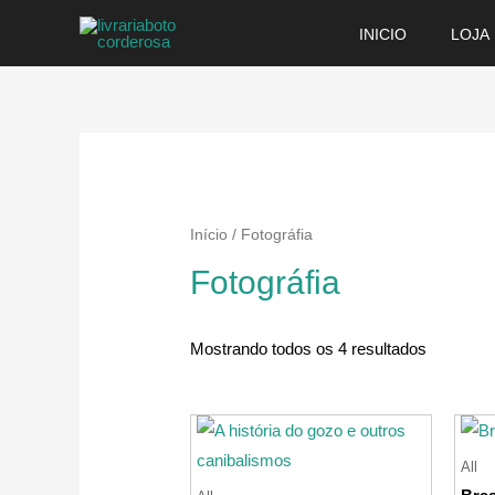
Ir
INICIO
LOJA
para
o
conteúdo
Início
/ Fotográfia
Fotográfia
Mostrando todos os 4 resultados
All