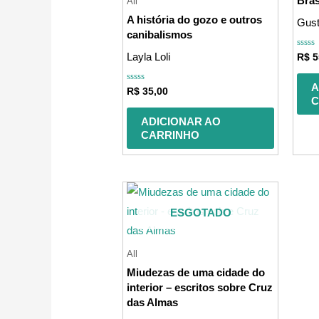
Bras
All
A história do gozo e outros
Gust
canibalismos
Avali
Layla Loli
R$
5
0
de
5
A
Avaliação
R$
35,00
0
C
de
5
ADICIONAR AO
CARRINHO
ESGOTADO
All
Miudezas de uma cidade do
interior – escritos sobre Cruz
das Almas