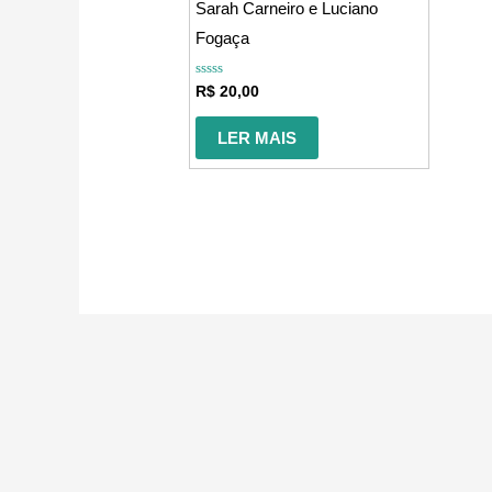
Sarah Carneiro e Luciano
Fogaça
Avaliação
R$
20,00
0
de
5
LER MAIS