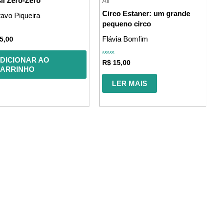
il Zero-Zero
All
Circo Estaner: um grande
avo Piqueira
pequeno circo
ação
Flávia Bomfim
5,00
DICIONAR AO
Avaliação
R$
15,00
0
ARRINHO
de
5
LER MAIS