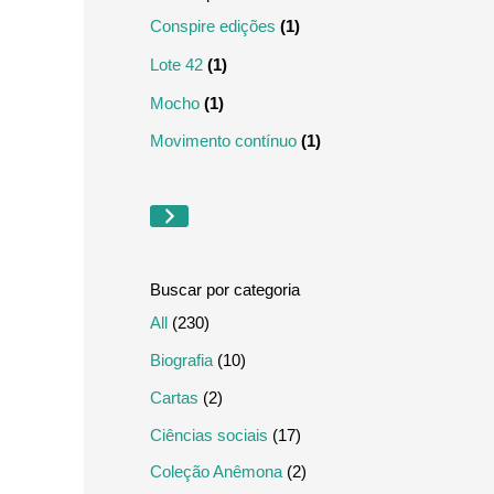
Conspire edições
(1)
Lote 42
(1)
Mocho
(1)
Movimento contínuo
(1)
2
All
230
3
1
Biografia
10
0
0
2
Cartas
2
p
p
p
1
Ciências sociais
17
r
r
r
7
2
Coleção Anêmona
2
o
o