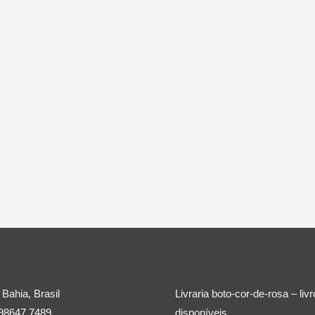
 Bahia, Brasil
Livraria boto-cor-de-rosa – liv
 98647 7489
disponíveis