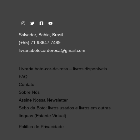
Salvador, Bahia, Brasil
(+55) 71 98647 7489
livrariabotocorderosa@gmail.com
Livraria boto-cor-de-rosa – livros disponíveis
FAQ
Contato
Sobre Nós
Assine Nossa Newsletter
Sebo da Boto: livros usados e livros em outras
línguas (Estante Virtual)
Politíca de Privacidade