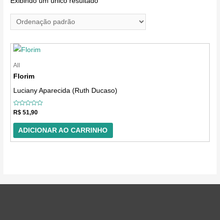
Exibindo um único resultado
o
n
e
u
m
All
Florim
a
Luciany Aparecida (Ruth Ducaso)
c
a
Avaliação
R$
51,90
t
0
de
5
e
ADICIONAR AO CARRINHO
g
o
r
i
a