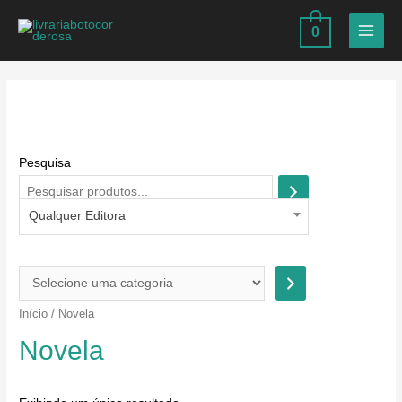
Ir
0
para
MAIN
o
MEN
conteúdo
Pesquisa
Qualquer Editora
S
e
Início
/ Novela
l
Novela
e
c
i