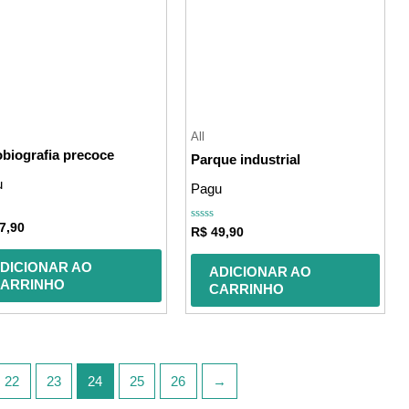
All
biografia precoce
Parque industrial
u
Pagu
ação
7,90
Avaliação
R$
49,90
0
de
5
DICIONAR AO
ADICIONAR AO
ARRINHO
CARRINHO
22
23
24
25
26
→