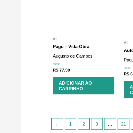
All
All
Pagu – Vida-Obra
Auto
Augusto de Campos
Pag
Avaliação
R$
77,90
0
Avali
R$
6
de
0
5
de
ADICIONAR AO
5
A
CARRINHO
C
←
1
2
3
…
21