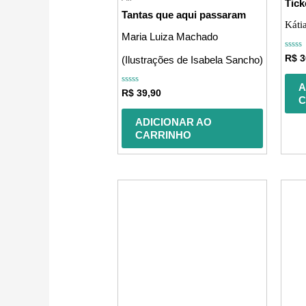
Tick
Tantas que aqui passaram
Káti
Maria Luiza Machado
Avali
R$
3
(Ilustrações de Isabela Sancho)
0
de
5
A
Avaliação
R$
39,90
C
0
de
5
ADICIONAR AO
CARRINHO