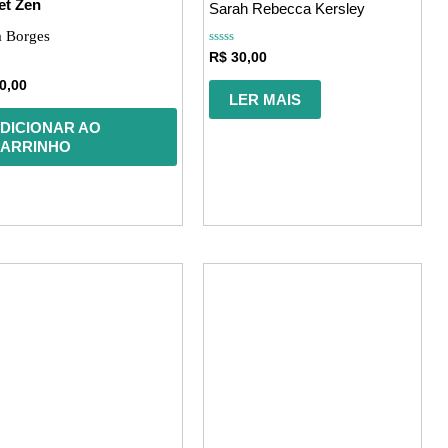
et Zen
Sarah Rebecca Kersley
a Borges
Avaliação
R$
30,00
0
de
ação
0,00
5
LER MAIS
DICIONAR AO
ARRINHO