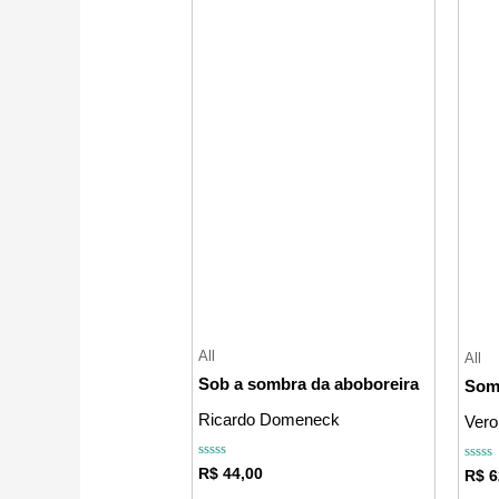
All
All
Sob a sombra da aboboreira
Som
Ricardo Domeneck
Vero
Avaliação
R$
44,00
Avali
R$
6
0
0
de