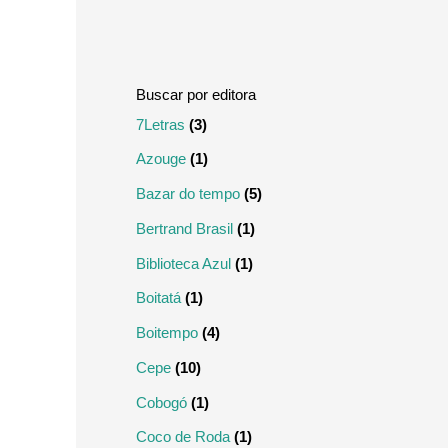
m
m
o
o
7Letras
(3)
Azouge
(1)
Bazar do tempo
(5)
Bertrand Brasil
(1)
Biblioteca Azul
(1)
Boitatá
(1)
Boitempo
(4)
Cepe
(10)
Cobogó
(1)
Coco de Roda
(1)