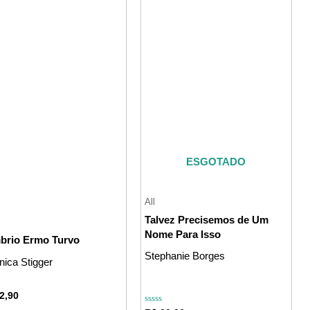
ESGOTADO
All
Talvez Precisemos de Um
Nome Para Isso
brio Ermo Turvo
Stephanie Borges
nica Stigger
ação
2,90