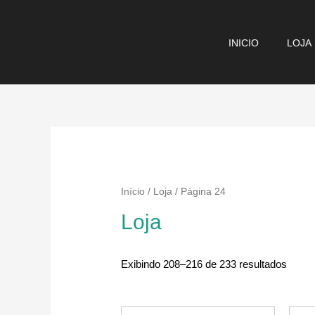
Ir
para
INICIO
LOJA
o
conteúdo
Início
/
Loja
/ Página 24
Loja
Exibindo 208–216 de 233 resultados