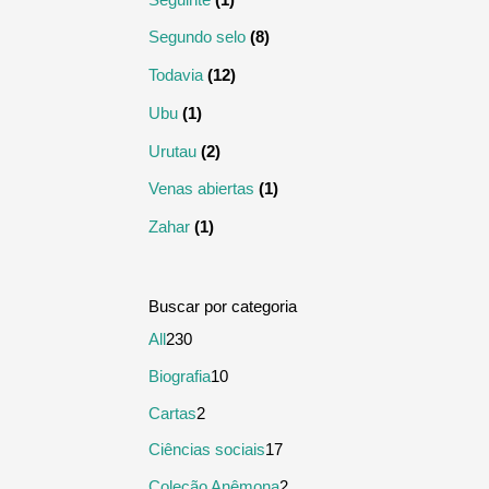
Segundo selo
(8)
Todavia
(12)
Ubu
(1)
Urutau
(2)
Venas abiertas
(1)
Zahar
(1)
2
All
230
3
1
Biografia
10
0
0
2
Cartas
2
p
p
p
1
Ciências sociais
17
r
r
r
7
2
Coleção Anêmona
2