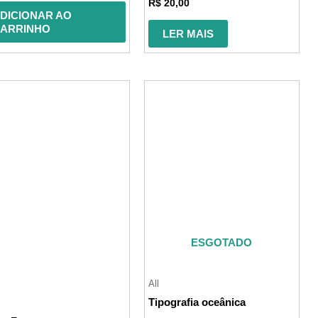
Avaliação
R$
20,00
0
DICIONAR AO
de
5
ARRINHO
LER MAIS
ESGOTADO
All
Tipografia oceânica