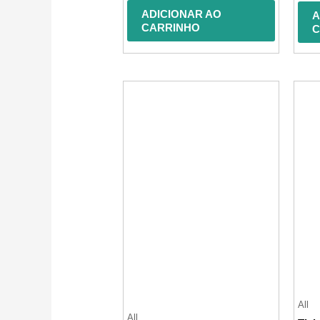
de
5
5
ADICIONAR AO
A
CARRINHO
C
All
All