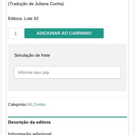
(Tradução de Juliana Cunha)
Editora:
Lote 42
Bernice
ADICIONAR AO CARRINHO
corta
o
cabelo
Simulação de frete
quantidade
Categorias:
All
,
Contos
Descrição da editora
Informação adicional