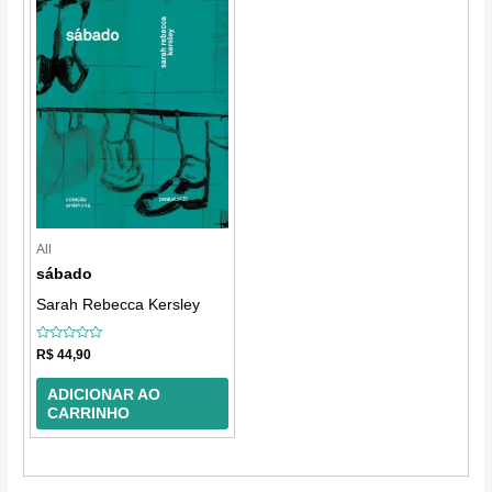
All
sábado
Sarah Rebecca Kersley
Avaliação
R$
44,90
0
de
5
ADICIONAR AO
CARRINHO