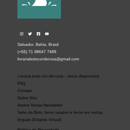
Salvador, Bahia, Brasil
(+55) 71 98647 7489
livrariabotocorderosa@gmail.com
Livraria boto-cor-de-rosa – livros disponíveis
FAQ
Contato
Sobre Nós
Assine Nossa Newsletter
Sebo da Boto: livros usados e livros em outras
línguas (Estante Virtual)
Politíca de Privacidade