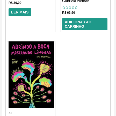
Gabriela Alemán
Avaliação
R$
30,00
0
de
5
LER MAIS
Avaliação
R$
63,90
0
de
5
ADICIONAR AO
CARRINHO
All