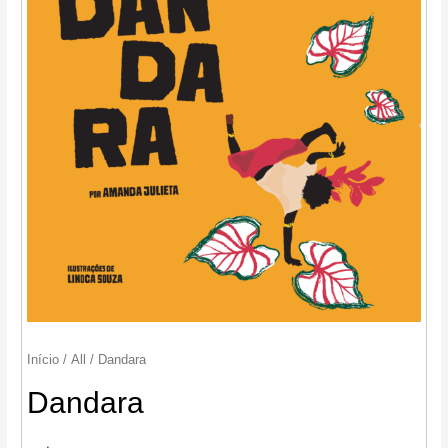
Início
/
All
/ Dandara
Dandara