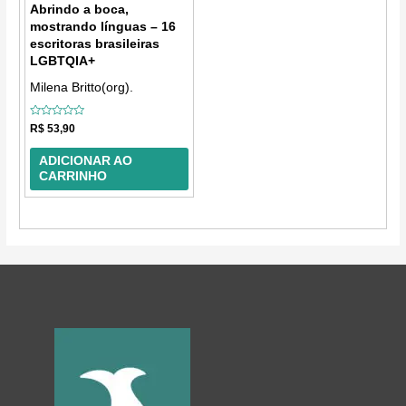
Abrindo a boca,
mostrando línguas – 16
escritoras brasileiras
LGBTQIA+
Milena Britto(org).
Avaliação
R$
53,90
0
de
5
ADICIONAR AO
CARRINHO