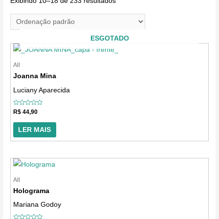
Exibindo 10–18 de 233 resultados
o
n
e
ESGOTADO
u
m
All
Joanna Mina
a
Luciany Aparecida
c
a
Avaliação
R$
44,90
t
0
de
5
e
LER MAIS
g
o
r
All
i
Holograma
a
Mariana Godoy