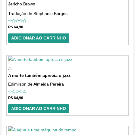
Jericho Brown
Tradução de Stephanie Borges
Avaliação
R$
64,90
0
de
5
ADICIONAR AO CARRINHO
All
A morte também aprecia o jazz
Edimilson de Almeida Pereira
Avaliação
R$
64,90
0
de
5
ADICIONAR AO CARRINHO