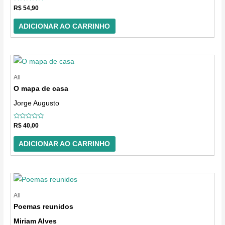
Avaliação
R$
54,90
0
de
5
ADICIONAR AO CARRINHO
All
O mapa de casa
Jorge Augusto
Avaliação
R$
40,00
0
de
5
ADICIONAR AO CARRINHO
All
Poemas reunidos
Miriam Alves