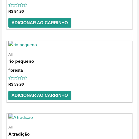
Avaliação
R$
84,90
0
de
5
ADICIONAR AO CARRINHO
All
rio pequeno
floresta
Avaliação
R$
59,90
0
de
5
ADICIONAR AO CARRINHO
All
A tradição