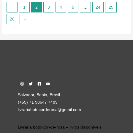
←
1
2
3
4
5
…
24
25
26
→
Salvador, Bahia, Brasil
(+55) 71 98647 7489
livrariabotocorderosa@gmail.com
Livraria boto-cor-de-rosa – livros disponíveis