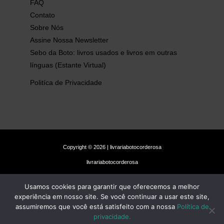
FAQ
Contato
Sobre Nós
Assine Nossa Newsletter
Sebo da Boto: livros usados e livros em outras
línguas (Estante Virtual)
Politíca de Privacidade
Copyright © 2026 | livrariabotocorderosa
livrariabotocorderosa
Usamos cookies para garantir que oferecemos a melhor
experiência em nosso site. Se você continuar a usar este site,
assumiremos que você está satisfeito com a nossa
Política de
privacidade.