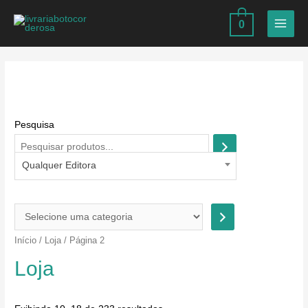
Ir
0
para
MAIN
o
MEN
conteúdo
Pesquisa
Qualquer Editora
S
e
Início
/
Loja
/ Página 2
l
Loja
e
c
i