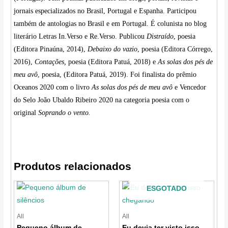
jornais especializados no Brasil, Portugal e Espanha. Participou
também de antologias no Brasil e em Portugal. É colunista no blog
literário Letras In.Verso e Re.Verso. Publicou
Distraído
, poesia
(Editora Pinaúna, 2014),
Debaixo do vazio
, poesia (Editora Córrego,
2016),
Contações,
poesia (Editora Patuá, 2018) e
As solas dos pés de
meu avô
, poesia, (Editora Patuá, 2019). Foi finalista do prêmio
Oceanos 2020 com o livro
As solas dos pés de meu avô
e Vencedor
do Selo João Ubaldo Ribeiro 2020 na categoria poesia com o
original
Soprando o vento.
Produtos relacionados
ESGOTADO
All
All
Pequeno álbum de
Eu devia ter visto isso