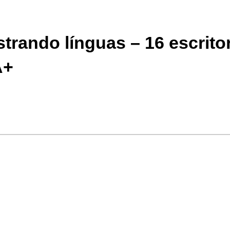
trando línguas – 16 escrito
A+