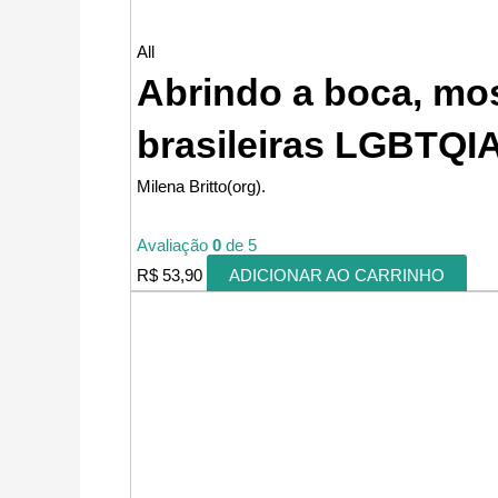
All
Abrindo a boca, mos
brasileiras LGBTQI
Milena Britto(org).
Avaliação
0
de 5
R$
53,90
ADICIONAR AO CARRINHO