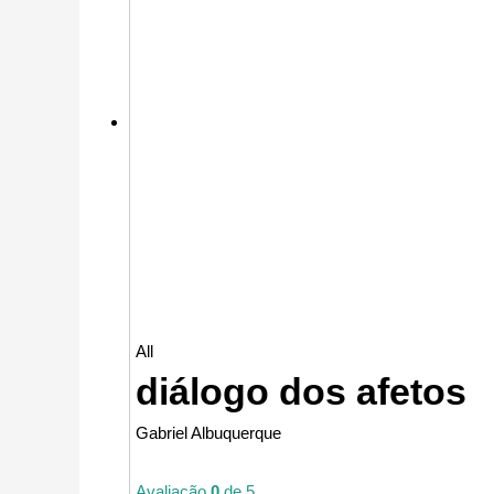
All
diálogo dos afetos
Gabriel Albuquerque
Avaliação
0
de 5