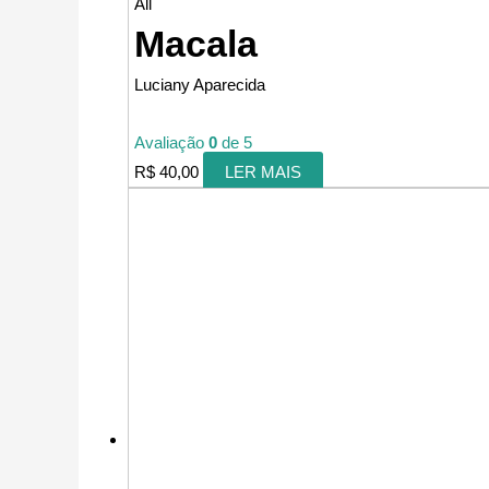
All
Macala
Luciany Aparecida
Avaliação
0
de 5
R$
40,00
LER MAIS