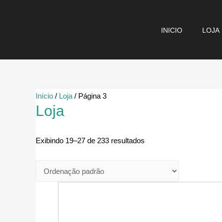
Ir
para
INICIO
LOJA
o
conteúdo
Início
/
Loja
/ Página 3
Loja
Exibindo 19–27 de 233 resultados