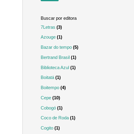
m
m
o
o
7Letras
(3)
Azouge
(1)
Bazar do tempo
(5)
Bertrand Brasil
(1)
Biblioteca Azul
(1)
Boitatá
(1)
Boitempo
(4)
Cepe
(10)
Cobogó
(1)
Coco de Roda
(1)
Cogito
(1)