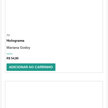
All
Holograma
Mariana Godoy
Avaliação
R$
54,90
0
de
5
ADICIONAR AO CARRINHO