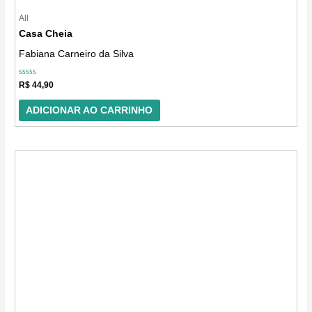
All
Casa Cheia
Fabiana Carneiro da Silva
Avaliação
R$
44,90
0
de
5
ADICIONAR AO CARRINHO