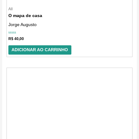
All
O mapa de casa
Jorge Augusto
Avaliação
R$
40,00
0
de
5
ADICIONAR AO CARRINHO