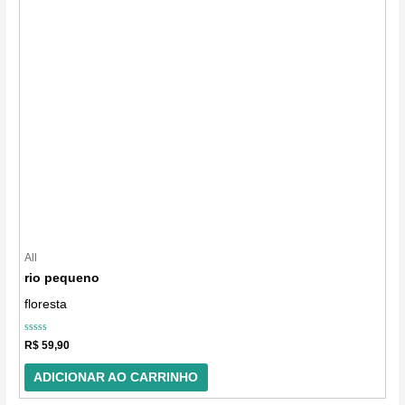
All
rio pequeno
floresta
Avaliação
R$
59,90
0
de
5
ADICIONAR AO CARRINHO