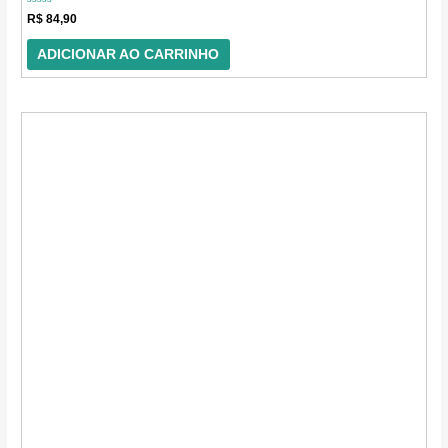
Avaliação
R$
84,90
0
de
5
ADICIONAR AO CARRINHO