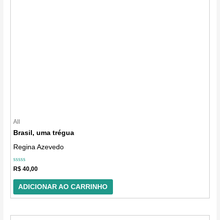
All
Brasil, uma trégua
Regina Azevedo
Avaliação
R$
40,00
0
de
5
ADICIONAR AO CARRINHO