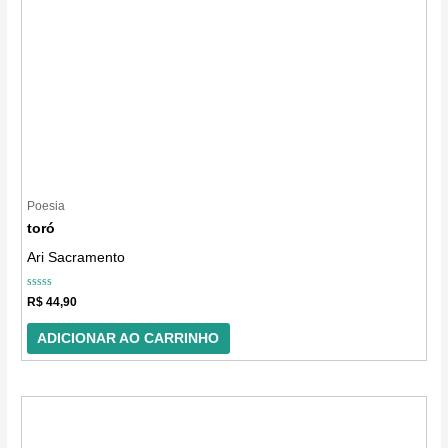
Poesia
toró
Ari Sacramento
Avaliação
R$
44,90
0
de
5
ADICIONAR AO CARRINHO