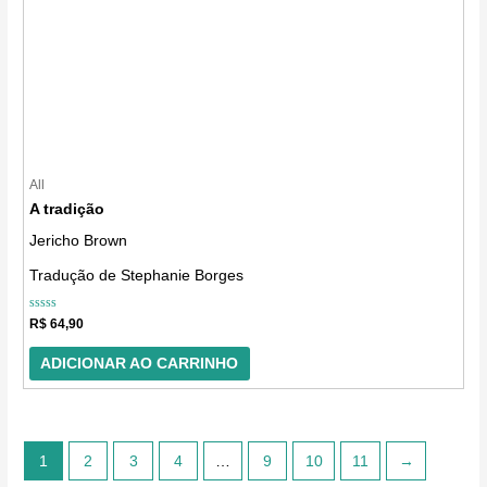
All
A tradição
Jericho Brown
Tradução de Stephanie Borges
Avaliação
R$
64,90
0
de
5
ADICIONAR AO CARRINHO
1
2
3
4
…
9
10
11
→