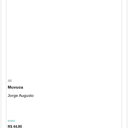
All
Muvuca
Jorge Augusto
Avaliação
R$
44,90