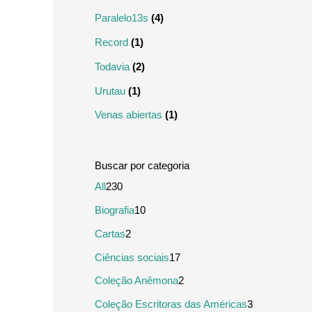
Paralelo13s
(4)
Record
(1)
Todavia
(2)
Urutau
(1)
Venas abiertas
(1)
2
All
230
3
1
Biografia
10
0
0
2
Cartas
2
p
p
p
1
Ciências sociais
17
r
r
r
7
2
Coleção Anêmona
2
o
o
o
p
p
3
Coleção Escritoras das Américas
3
d