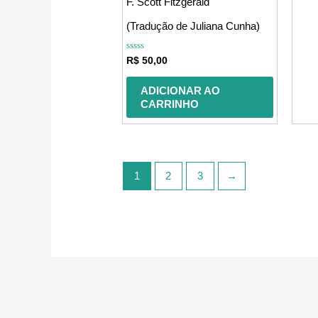
F. Scott Fitzgerald
(Tradução de Juliana Cunha)
Avaliação
R$
50,00
0
de
5
ADICIONAR AO
CARRINHO
1
2
3
→