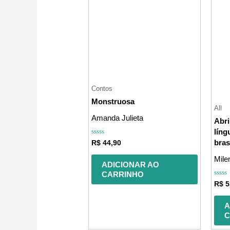
Contos
Monstruosa
All
Amanda Julieta
Abri
líng
Avaliação
bra
R$
44,90
0
de
Milen
5
ADICIONAR AO
CARRINHO
Avali
R$
5
0
de
5
A
C