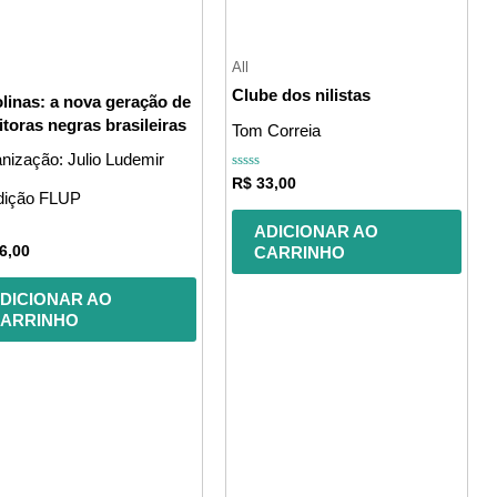
All
Clube dos nilistas
linas: a nova geração de
itoras negras brasileiras
Tom Correia
nização: Julio Ludemir
Avaliação
R$
33,00
0
dição FLUP
de
5
ADICIONAR AO
ação
CARRINHO
6,00
DICIONAR AO
ARRINHO