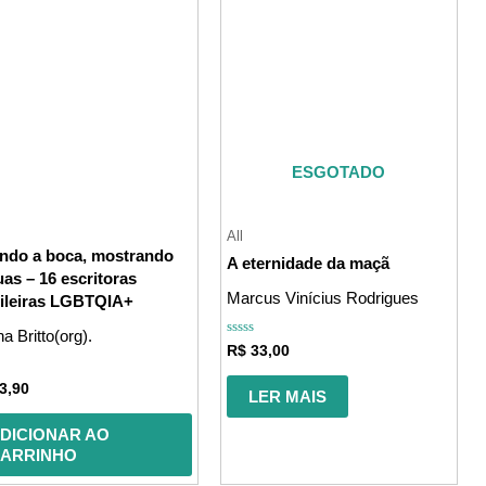
ESGOTADO
All
ndo a boca, mostrando
A eternidade da maçã
uas – 16 escritoras
Marcus Vinícius Rodrigues
sileiras LGBTQIA+
a Britto(org).
Avaliação
R$
33,00
0
de
ação
5
3,90
LER MAIS
DICIONAR AO
ARRINHO