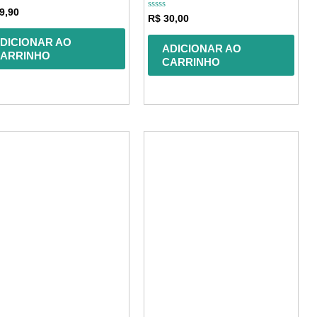
ação
9,90
Avaliação
R$
30,00
0
de
DICIONAR AO
5
ADICIONAR AO
ARRINHO
CARRINHO