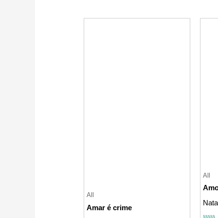
All
Amo
All
Nata
Amar é crime