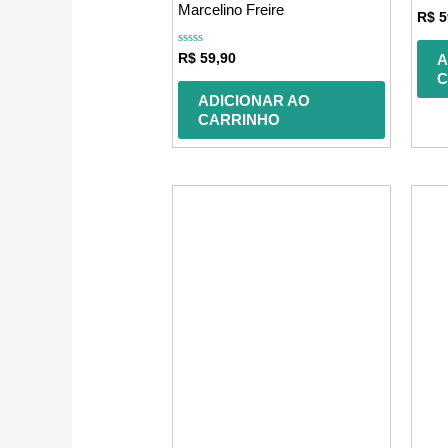
Marcelino Freire
Avali
R$
5
0
de
5
Avaliação
R$
59,90
A
0
C
de
5
ADICIONAR AO
CARRINHO