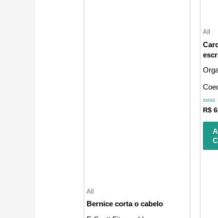
All
Caro
escr
Orga
Coe
Avali
R$
6
0
de
5
A
C
All
Bernice corta o cabelo