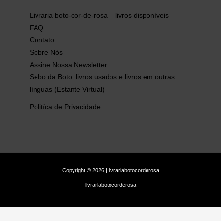
Livraria boto-cor-de-rosa – livros disponíveis
FAQ
Contato
Sobre Nós
Assine Nossa Newsletter
Sebo da Boto: livros usados e livros em outras
línguas (Estante Virtual)
Politíca de Privacidade
Copyright © 2026 | livrariabotocorderosa
livrariabotocorderosa