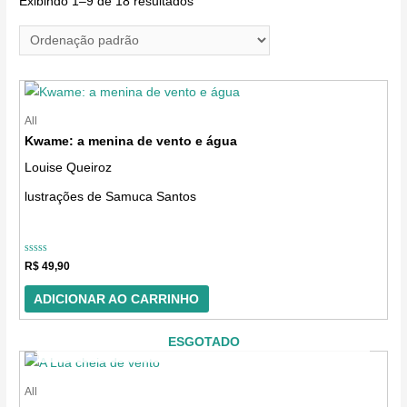
Exibindo 1–9 de 18 resultados
o
n
e
u
m
All
Kwame: a menina de vento e água
a
Louise Queiroz
c
a
lustrações de Samuca Santos
t
e
Avaliação
g
R$
49,90
0
de
o
5
ADICIONAR AO CARRINHO
r
i
ESGOTADO
a
All