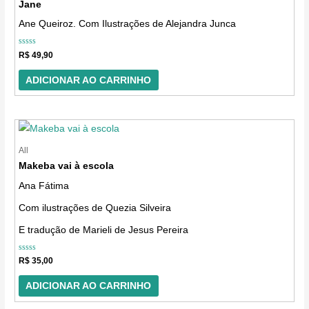
Jane
Ane Queiroz. Com Ilustrações de Alejandra Junca
Avaliação
R$
49,90
0
de
5
ADICIONAR AO CARRINHO
All
Makeba vai à escola
Ana Fátima
Com ilustrações de Quezia Silveira
E tradução de Marieli de Jesus Pereira
Avaliação
R$
35,00
0
de
5
ADICIONAR AO CARRINHO