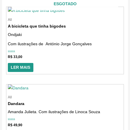
ESGOTADO
All
A bicicleta que tinha bigodes
Ondjaki
Com ilustrações de António Jorge Gonçalves
Avaliação
R$
33,00
0
de
5
LER MAIS
All
Dandara
Amanda Julieta. Com ilustrações de Linoca Souza
Avaliação
R$
49,90
0