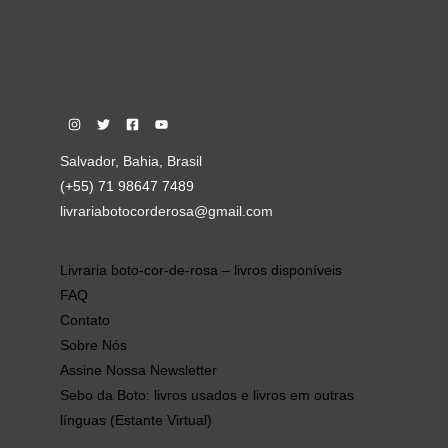
Salvador, Bahia, Brasil
(+55) 71 98647 7489
livrariabotocorderosa@gmail.com
Livraria boto-cor-de-rosa – livros disponíveis
FAQ
Contato
Sobre Nós
Assine Nossa Newsletter
Sebo da Boto: livros usados e livros em outras
línguas (Estante Virtual)