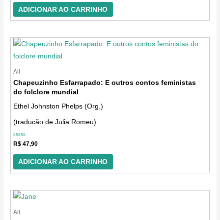
de
5
ADICIONAR AO CARRINHO
All
Chapeuzinho Esfarrapado: E outros contos feministas
do folclore mundial
Ethel Johnston Phelps (Org.)
(traducão de Julia Romeu)
Avaliação
R$
47,90
0
de
5
ADICIONAR AO CARRINHO
All