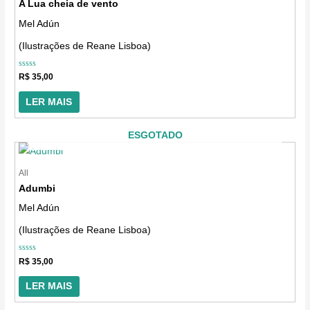
A Lua cheia de vento
Mel Adún
(Ilustrações de Reane Lisboa)
Avaliação
R$
35,00
0
de
5
LER MAIS
ESGOTADO
All
Adumbi
Mel Adún
(Ilustrações de Reane Lisboa)
Avaliação
R$
35,00
0
de
5
LER MAIS