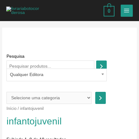
Ir
0
para
MAIN
o
MEN
conteúdo
Pesquisa
Qualquer Editora
S
e
Início
/ infantojuvenil
l
infantojuvenil
e
c
i