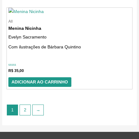
All
Menina Nicinha
Evelyn Sacramento
Com ilustrações de Bárbara Quintino
Avaliação
R$
35,00
0
de
5
ADICIONAR AO CARRINHO
1
2
→