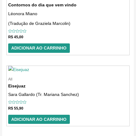
Contornos do dia que vem vindo
Léonora Miano
(Tradução de Graziela Marcolin)
Avaliação
R$
45,00
0
de
5
ADICIONAR AO CARRINHO
All
Eisejuaz
Sara Gallardo (Tr. Mariana Sanchez)
Avaliação
R$
55,90
0
de
5
ADICIONAR AO CARRINHO