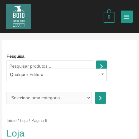
Ir
para
0
o
MAIN
conteúdo
MEN
Pesquisa
Qualquer Editora
S
e
l
e
Início
/
Loja
/ Página 9
c
Loja
i