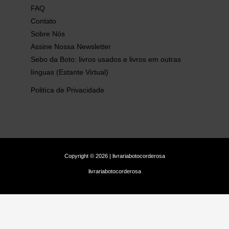
FAQ
Contato
Sobre Nós
Assine Nossa Newsletter
Sebo da Boto: livros usados e livros em outras
línguas (Estante Virtual)
Politíca de Privacidade
Copyright © 2026 | livrariabotocorderosa
livrariabotocorderosa