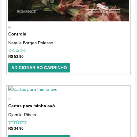
All
Controle
Natalia Borges Polesso
Avaliação
R$
52,90
0
de
5
ADICIONAR AO CARRINHO
All
Cartas para minha avó
Djamila Ribeiro
Avaliação
R$
34,90
0
de