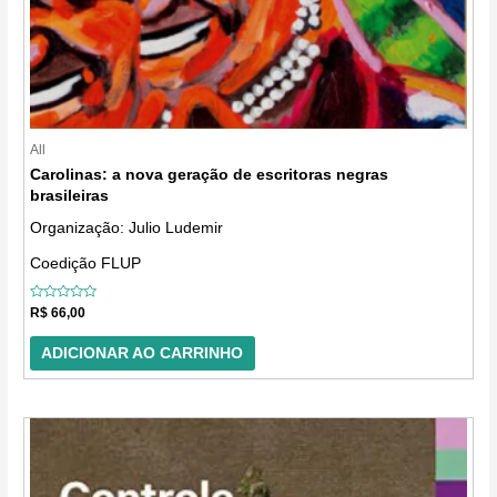
All
Carolinas: a nova geração de escritoras negras
brasileiras
Organização: Julio Ludemir
Coedição FLUP
Avaliação
R$
66,00
0
de
5
ADICIONAR AO CARRINHO