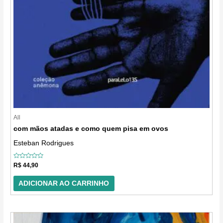
All
com mãos atadas e como quem pisa em ovos
Esteban Rodrigues
Avaliação
R$
44,90
0
de
5
ADICIONAR AO CARRINHO