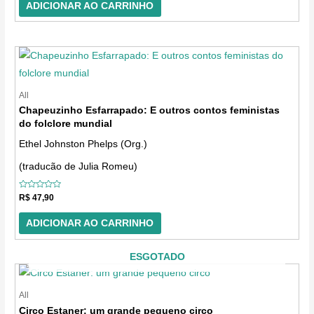
5
ADICIONAR AO CARRINHO
All
Chapeuzinho Esfarrapado: E outros contos feministas
do folclore mundial
Ethel Johnston Phelps (Org.)
(traducão de Julia Romeu)
Avaliação
R$
47,90
0
de
5
ADICIONAR AO CARRINHO
ESGOTADO
All
Circo Estaner: um grande pequeno circo