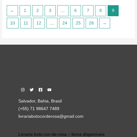
←
1
2
3
…
6
7
8
9
10
11
12
…
24
25
26
→
Salvador, Bahia, Brasil
(+55) 71 98647 7489
livrariabotocorderosa@gmail.com
Livraria boto-cor-de-rosa – livros disponíveis