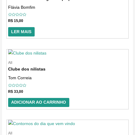
Flávia Bomfim
Avaliação
R$
15,00
0
de
5
LER MAIS
All
Clube dos nilistas
Tom Correia
Avaliação
R$
33,00
0
de
5
ADICIONAR AO CARRINHO
All