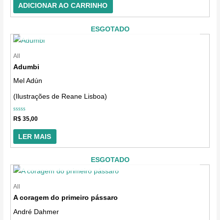
5
ADICIONAR AO CARRINHO
ESGOTADO
All
Adumbi
Mel Adún
(Ilustrações de Reane Lisboa)
Avaliação
R$
35,00
0
de
5
LER MAIS
ESGOTADO
All
A coragem do primeiro pássaro
André Dahmer