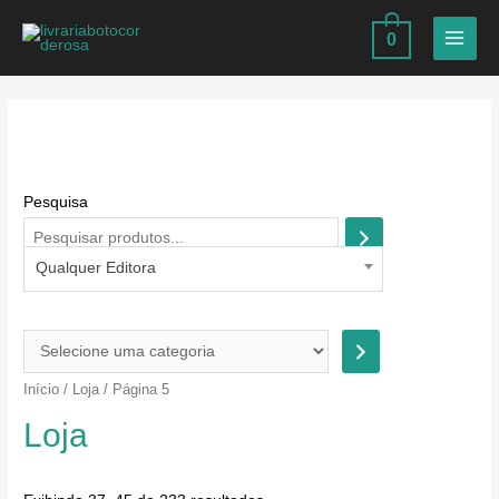
Ir
0
para
MAIN
o
MEN
conteúdo
Pesquisa
Qualquer Editora
S
e
Início
/
Loja
/ Página 5
l
Loja
e
c
i