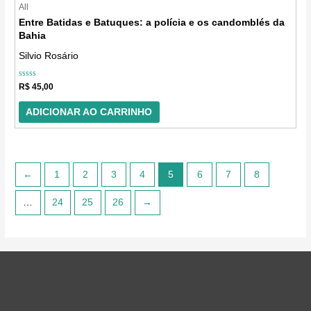
All
Entre Batidas e Batuques: a polícia e os candomblés da
Bahia
Silvio Rosário
Avaliação
R$
45,00
0
de
5
ADICIONAR AO CARRINHO
←
1
2
3
4
5
6
7
8
…
24
25
26
→