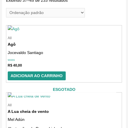
Exibindo 37–45 de 233 resultados
o
n
e
u
m
All
Agô
a
Jocevaldo Santiago
c
a
Avaliação
R$
40,00
t
0
de
5
e
ADICIONAR AO CARRINHO
g
ESGOTADO
o
r
All
i
A Lua cheia de vento
a
Mel Adún