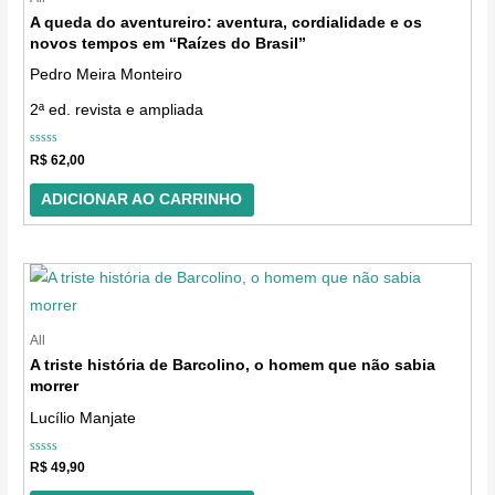
A queda do aventureiro: aventura, cordialidade e os
novos tempos em “Raízes do Brasil”
Pedro Meira Monteiro
2ª ed. revista e ampliada
Avaliação
R$
62,00
0
de
5
ADICIONAR AO CARRINHO
All
A triste história de Barcolino, o homem que não sabia
morrer
Lucílio Manjate
Avaliação
R$
49,90
0
de