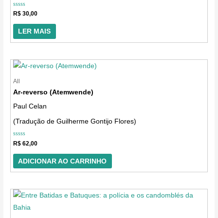
Avaliação
R$
30,00
0
de
5
LER MAIS
All
Ar-reverso (Atemwende)
Paul Celan
(Tradução de Guilherme Gontijo Flores)
Avaliação
R$
62,00
0
de
5
ADICIONAR AO CARRINHO