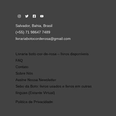
Salvador, Bahia, Brasil
(+55) 71 98647 7489
livrariabotocorderosa@gmail.com
Livraria boto-cor-de-rosa – livros disponíveis
FAQ
Contato
Sobre Nós
Assine Nossa Newsletter
Sebo da Boto: livros usados e livros em outras
línguas (Estante Virtual)
Politíca de Privacidade