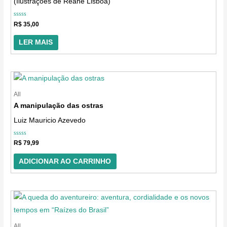
(Ilustrações de Reane Lisboa)
Avaliação
R$
35,00
0
de
5
LER MAIS
All
A manipulação das ostras
Luiz Mauricio Azevedo
Avaliação
R$
79,99
0
de
5
ADICIONAR AO CARRINHO
All