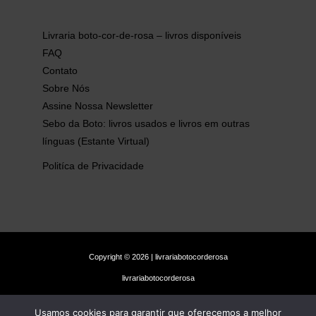
Livraria boto-cor-de-rosa – livros disponíveis
FAQ
Contato
Sobre Nós
Assine Nossa Newsletter
Sebo da Boto: livros usados e livros em outras
línguas (Estante Virtual)
Politíca de Privacidade
Copyright © 2026 | livrariabotocorderosa
livrariabotocorderosa
Usamos cookies para garantir que oferecemos a melhor