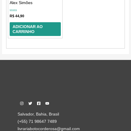
Alex Simões
Avaliação
R$
44,90
0
de
5
ADICIONAR AO
CARRINHO
Salvador, Bahia, Brasil
(+55) 71 98647 7489
livrariabotocorderosa@gmail.com