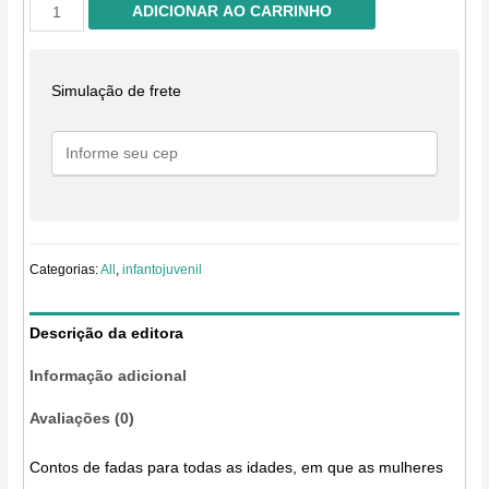
Chapeuzinho
ADICIONAR AO CARRINHO
Esfarrapado:
E
outros
Simulação de frete
contos
feministas
do
folclore
mundial
quantidade
Categorias:
All
,
infantojuvenil
Descrição da editora
Informação adicional
Avaliações (0)
Contos de fadas para todas as idades, em que as mulheres