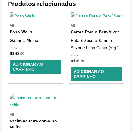
Produtos relacionados
All
All
Poso Wells
Cartas Para o Bem Viver
Gabriela Alemán
Rafael Xucuru-Kariri e
Suzane Lima Costa (org.)
Avaliação
R$
63,90
0
de
Avaliação
R$
89,90
5
0
ADICIONAR AO
de
CARRINHO
5
ADICIONAR AO
CARRINHO
All
assim na terra como no
selfie