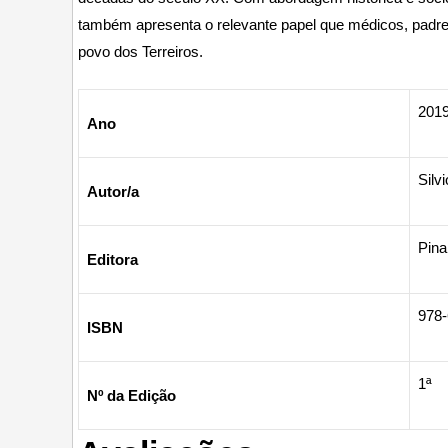
também apresenta o relevante papel que médicos, padre
povo dos Terreiros.
201
Ano
Silv
Autor/a
Pin
Editora
978-
ISBN
1ª
Nº da Edição