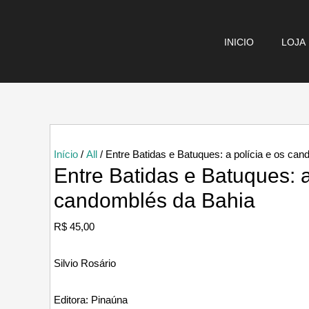
Ir
para
INICIO
LOJA
o
conteúdo
Início
/
All
/ Entre Batidas e Batuques: a polícia e os ca
Entre Batidas e Batuques: a
candomblés da Bahia
R$
45,00
Silvio Rosário
Editora:
Pinaúna