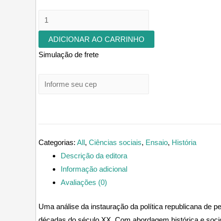
Entre
Batidas
ADICIONAR AO CARRINHO
e
Simulação de frete
Batuques:
a
polícia
e
os
candomblés
da
Categorias:
All
,
Ciências sociais
,
Ensaio
,
História
Bahia
Descrição da editora
quantidade
Informação adicional
Avaliações (0)
Uma análise da instauração da política republicana de p
décadas do século XX. Com abordagem histórica e socioló