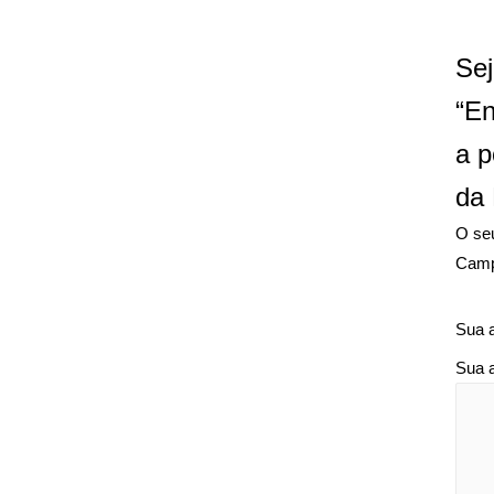
Sej
“En
a p
da 
O seu
Camp
Sua 
Sua 