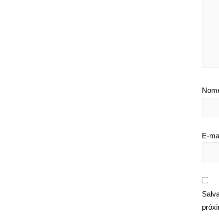
Nom
E-ma
Salv
próx