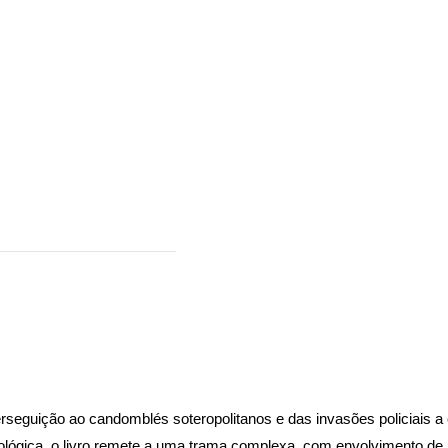
erseguição ao candomblés soteropolitanos e das invasões policiais a
gica, o livro remete a uma trama complexa, com envolvimento de polic