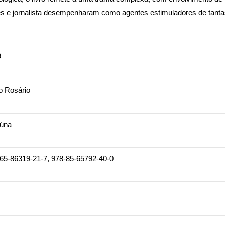
s e jornalista desempenharam como agentes estimuladores de tantas 
9
io Rosário
aúna
65-86319-21-7, 978-85-65792-40-0