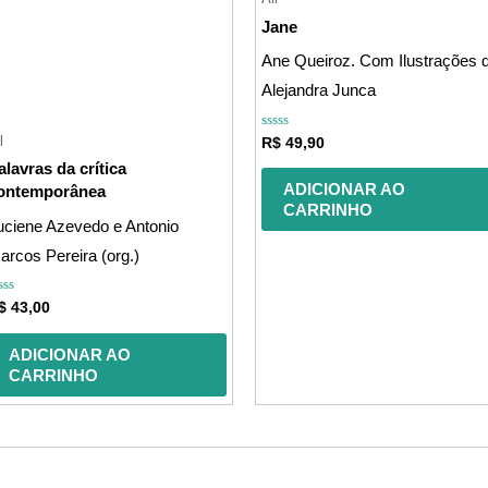
Jane
Ane Queiroz. Com Ilustrações 
Alejandra Junca
l
Avaliação
R$
49,90
0
de
alavras da crítica
5
ADICIONAR AO
ontemporânea
CARRINHO
uciene Azevedo e Antonio
arcos Pereira (org.)
valiação
$
43,00
e
ADICIONAR AO
CARRINHO