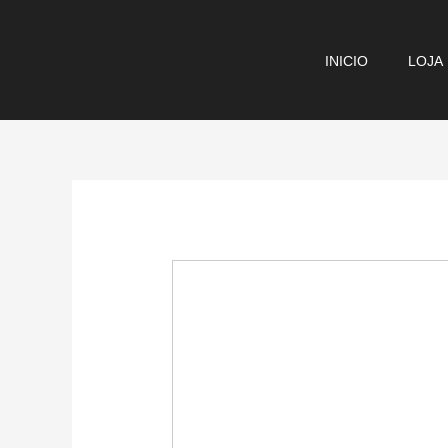
Ir
para
INICIO
LOJA
o
conteúdo