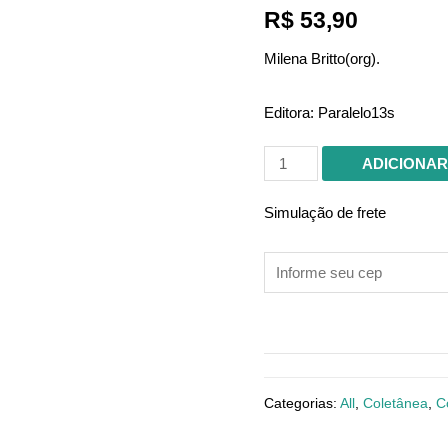
R$
53,90
Milena Britto(org).
Editora:
Paralelo13s
Abrindo
ADICIONAR
a
boca,
Simulação de frete
mostrando
línguas
-
16
escritoras
brasileiras
LGBTQIA+
Categorias:
All
,
Coletânea
,
C
quantidade