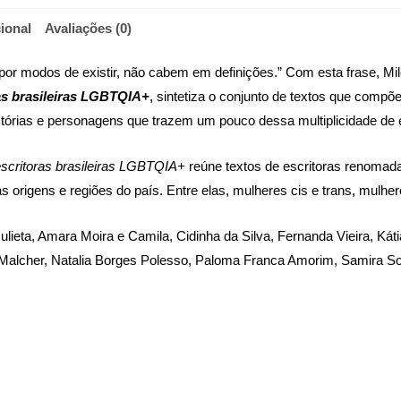
ional
Avaliações (0)
or modos de existir, não cabem em definições.” Com esta frase, Mil
as brasileiras LGBTQIA+
, sintetiza o conjunto de textos que comp
tórias e personagens que trazem um pouco dessa multiplicidade de e
escritoras brasileiras LGBTQIA+
reúne textos de escritoras renomada
origens e regiões do país. Entre elas, mulheres cis e trans, mulher
ieta, Amara Moira e Camila, Cidinha da Silva, Fernanda Vieira, Kát
alcher, Natalia Borges Polesso, Paloma Franca Amorim, Samira So