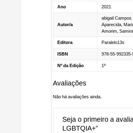
Ano
2021
abigail Campos 
Autor/a
Aparecida, Mari
Amorim, Samira 
Editora
Paralelo13s
ISBN
978-55-992335-
Nº da Edição
1ª
Avaliações
Não há avaliações ainda.
Seja o primeiro a avali
LGBTQIA+”