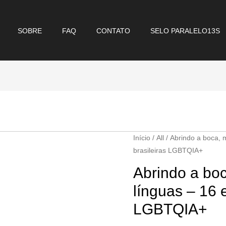
SOBRE
FAQ
CONTATO
SELO PARALELO13S
Início
/
All
/ Abrindo a boca, 
brasileiras LGBTQIA+
Abrindo a bo
línguas – 16 e
LGBTQIA+