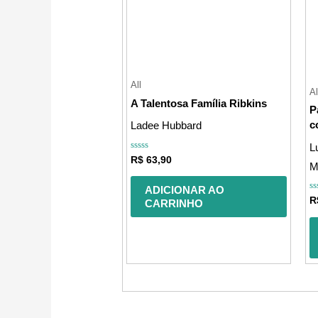
All
Al
A Talentosa Família Ribkins
P
c
Ladee Hubbard
L
Avaliação
R$
63,90
M
0
de
5
ADICIONAR AO
A
R
CARRINHO
0
d
5