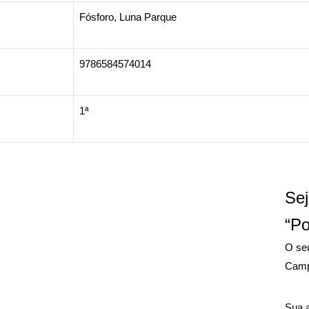
Fósforo, Luna Parque
9786584574014
1ª
Sej
“P
O seu
Camp
Sua 