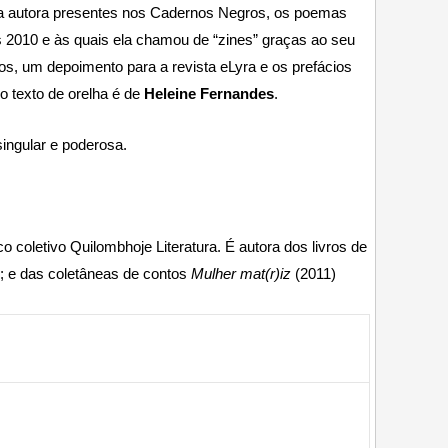
a autora presentes nos Cadernos Negros, os poemas
os 2010 e às quais ela chamou de “zines” graças ao seu
os, um depoimento para a revista eLyra e os prefácios
o texto de orelha é de
Heleine Fernandes
.
singular e poderosa.
o coletivo Quilombhoje Literatura. É autora dos livros de
; e das coletâneas de contos
Mulher mat(r)iz
(2011)