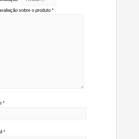
avaliação sobre o produto
*
e
*
il
*