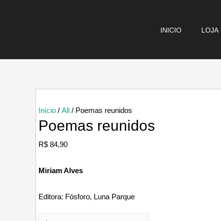
Ir
para
INICIO
LOJA
o
conteúdo
Início
/
All
/ Poemas reunidos
Poemas reunidos
R$
84,90
Miriam Alves
Editora:
Fósforo, Luna Parque
Poemas