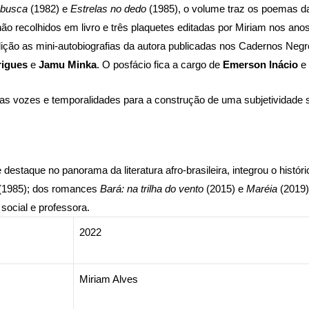
 busca
(1982) e
Estrelas no dedo
(1985), o volume traz os poemas d
 não recolhidos em livro e três plaquetes editadas por Miriam nos an
dição as mini-autobiografias da autora publicadas nos Cadernos Negr
rigues
e
Jamu Minka
. O posfácio fica a cargo de
Emerson Inácio
e 
ersas vozes e temporalidades para a construção de uma subjetividade 
staque no panorama da literatura afro-brasileira, integrou o históric
(1985); dos romances
Bará: na trilha do vento
(2015) e
Maréia
(2019)
 social e professora.
2022
Miriam Alves