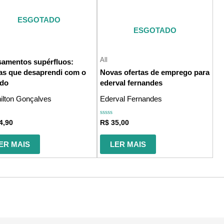
ESGOTADO
ESGOTADO
All
amentos supérfluos:
as que desaprendi com o
Novas ofertas de emprego para
do
ederval fernandes
ilton Gonçalves
Ederval Fernandes
ação
Avaliação
4,90
R$
35,00
0
de
5
ER MAIS
LER MAIS