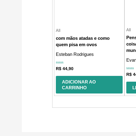
All
All
Pens
com mãos atadas e como
cois
quem pisa em ovos
mun
Esteban Rodrigues
Evan
Avaliação
R$
44,90
0
Avali
R$
4
de
0
5
de
ADICIONAR AO
5
CARRINHO
L