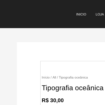
Ir
para
INICIO
LOJA
o
conteúdo
Início
/
All
/ Tipografia oceânica
Tipografia oceânica
R$
30,00