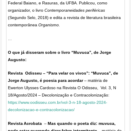
Federal Baiano, e Rasuras, da UFBA. Publicou, como
organizador, o livro
Contemporaneidades periféricas
(Segundo Selo, 2018) e edita a revista de literatura brasileira
contemporânea
Organismo
.
…
O que já disseram sobre o livro “Muvuca”, de Jorge
Augusto:
Revista Odisseu –
“Para velar os vivos”: “Muvuca”, de
Jorge Augusto, é poesia para acordar
– matéria de
Ewerton Ulysses Cardoso na Revista O Odisseu, Vol. 3, N
18/Agosto/2024 – Decolonização e Contracolonização:
https://www.oodisseu.com.br/vol-3-n-18-agosto-2024-
decolonizacao-e-contracolonizacao/
Revista Acrobata
–
Mas quando o poeta diz: muvuca,
pode estar querendo dizer febre intermitente –
matéria de