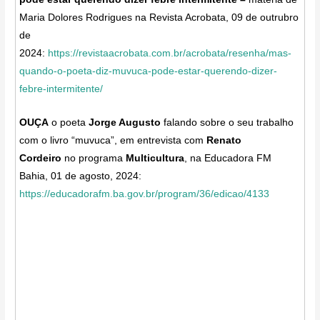
Maria Dolores Rodrigues na Revista Acrobata, 09 de outrubro
de
2024:
https://revistaacrobata.com.br/acrobata/resenha/mas-
quando-o-poeta-diz-muvuca-pode-estar-querendo-dizer-
febre-intermitente/
OUÇA
o poeta
Jorge Augusto
falando sobre o seu trabalho
com o livro “muvuca”, em entrevista com
Renato
Cordeiro
no programa
Multicultura
, na Educadora FM
Bahia, 01 de agosto, 2024:
https://educadorafm.ba.gov.br/program/36/edicao/4133