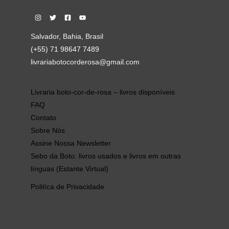
Salvador, Bahia, Brasil
(+55) 71 98647 7489
livrariabotocorderosa@gmail.com
Livraria boto-cor-de-rosa – livros disponíveis
FAQ
Contato
Sobre Nós
Assine Nossa Newsletter
Sebo da Boto: livros usados e livros em outras
línguas (Estante Virtual)
Politíca de Privacidade