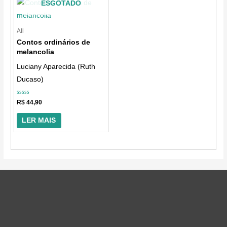
ESGOTADO
All
Contos ordinários de
melancolia
Luciany Aparecida (Ruth
Ducaso)
Avaliação
R$
44,90
0
de
5
LER MAIS