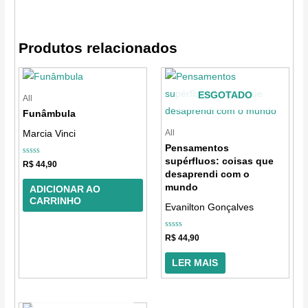
Produtos relacionados
ESGOTADO
All
Funâmbula
All
Marcia Vinci
Pensamentos
supérfluos: coisas que
Avaliação
R$
44,90
0
desaprendi com o
de
5
mundo
ADICIONAR AO
CARRINHO
Evanilton Gonçalves
Avaliação
R$
44,90
0
de
5
LER MAIS