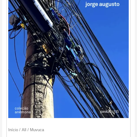
Início
/
All
/ Muvuca