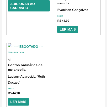
5
mundo
ADICIONAR AO
CARRINHO
Evanilton Gonçalves
Avaliação
R$
44,90
0
de
5
LER MAIS
ESGOTADO
All
Contos ordinários de
melancolia
Luciany Aparecida (Ruth
Ducaso)
Avaliação
R$
44,90
0
de
5
LER MAIS