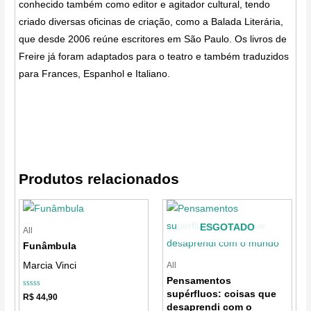
conhecido também como editor e agitador cultural, tendo
criado diversas oficinas de criação, como a Balada Literária,
que desde 2006 reúne escritores em São Paulo. Os livros de
Freire já foram adaptados para o teatro e também traduzidos
para Frances, Espanhol e Italiano.
Produtos relacionados
ESGOTADO
All
Funâmbula
All
Marcia Vinci
Pensamentos
supérfluos: coisas que
Avaliação
R$
44,90
0
desaprendi com o
de