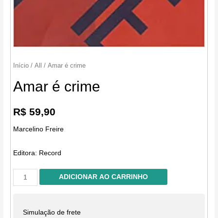
Início
/
All
/ Amar é crime
Amar é crime
R$
59,90
Marcelino Freire
Editora:
Record
Amar
ADICIONAR AO CARRINHO
é
crime
quantidade
Simulação de frete