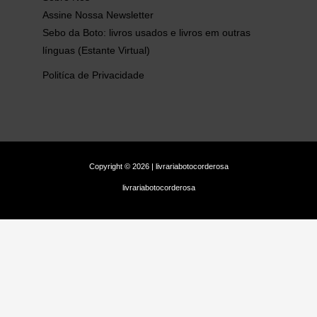
Assine Nossa Newsletter
Sebo da Boto: livros usados e livros em outras
línguas (Estante Virtual)
Politíca de Privacidade
Copyright © 2026 | livrariabotocorderosa
livrariabotocorderosa