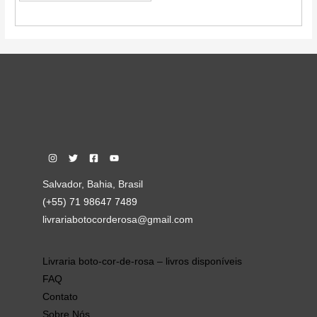
Salvador, Bahia, Brasil
(+55) 71 98647 7489
livrariabotocorderosa@gmail.com
Livraria boto-cor-de-rosa – livros disponíveis
FAQ
Contato
Sobre Nós