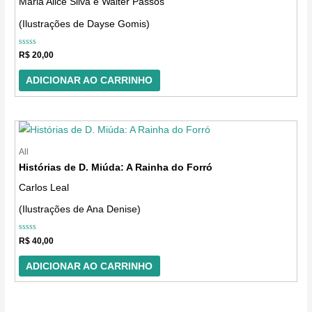
Maria Alice Silva e Walter Passos
(Ilustrações de Dayse Gomis)
Avaliação
R$
20,00
0
de
5
ADICIONAR AO CARRINHO
All
Histórias de D. Miúda: A Rainha do Forró
Carlos Leal
(Ilustrações de Ana Denise)
Avaliação
R$
40,00
0
de
5
ADICIONAR AO CARRINHO