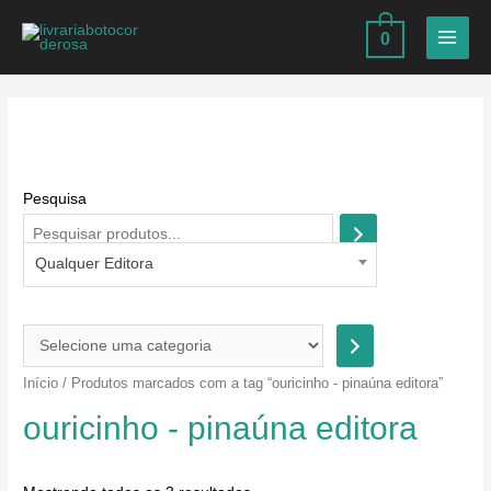
Ir
0
para
MAIN
o
MEN
conteúdo
Pesquisa
Qualquer Editora
S
e
Início
/ Produtos marcados com a tag “ouricinho - pinaúna editora”
l
ouricinho - pinaúna editora
e
c
i