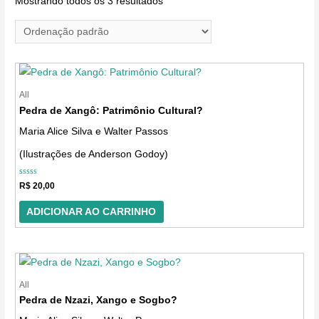
Mostrando todos os 3 resultados
o
n
e
u
m
All
Pedra de Xangô: Patrimônio Cultural?
a
Maria Alice Silva e Walter Passos
c
a
(Ilustrações de Anderson Godoy)
t
Avaliação
R$
20,00
e
0
de
g
5
ADICIONAR AO CARRINHO
o
r
i
All
a
Pedra de Nzazi, Xango e Sogbo?