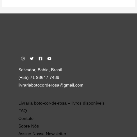
Salvador, Bahia, Brasil
(+55) 71 98647 7489
livrariabotocorderosa@gmail.com
Livraria boto-cor-de-rosa – livros disponíveis
FAQ
Contato
Sobre Nós
Assine Nossa Newsletter