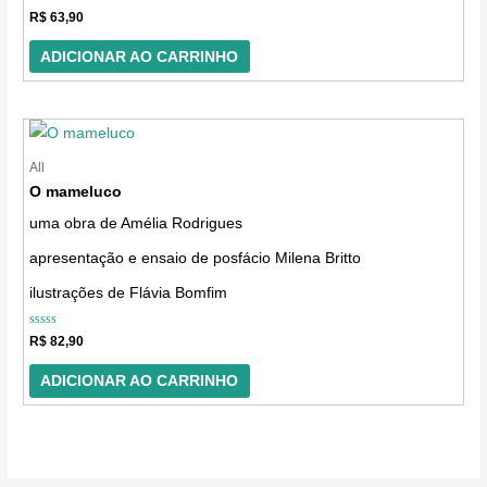
Avaliação
R$
63,90
0
de
5
ADICIONAR AO CARRINHO
All
O mameluco
uma obra de Amélia Rodrigues
apresentação e ensaio de posfácio Milena Britto
ilustrações de Flávia Bomfim
Avaliação
R$
82,90
0
de
5
ADICIONAR AO CARRINHO