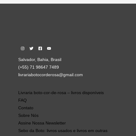
Salvador, Bahia, Brasil
(+55) 71 98647 7489
livrariabotocorderosa@gmail.com
Livraria boto-cor-de-rosa – livros disponíveis
FAQ
Contato
Sobre Nós
Assine Nossa Newsletter
Sebo da Boto: livros usados e livros em outras