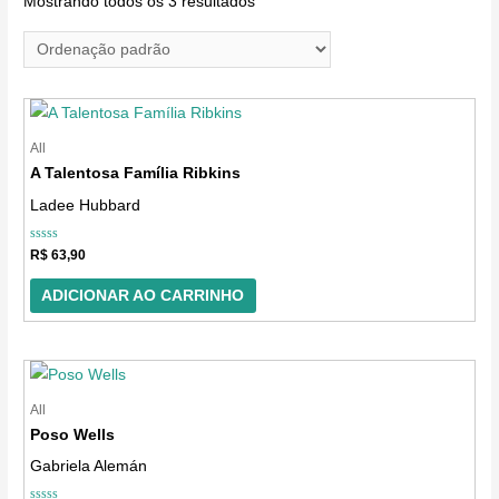
Mostrando todos os 3 resultados
o
n
e
u
m
All
A Talentosa Família Ribkins
a
Ladee Hubbard
c
a
Avaliação
R$
63,90
t
0
de
5
e
ADICIONAR AO CARRINHO
g
o
r
All
i
Poso Wells
a
Gabriela Alemán