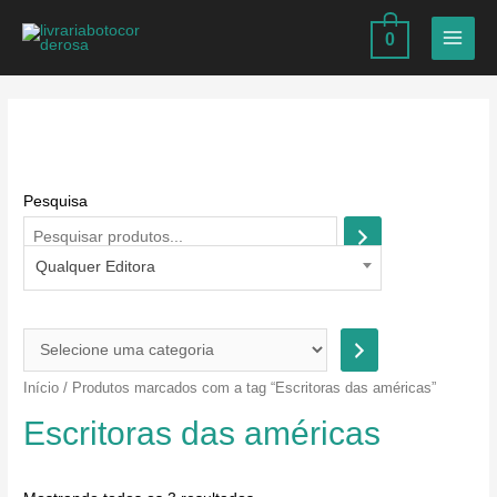
Ir
0
para
MAIN
o
MEN
conteúdo
Pesquisa
Qualquer Editora
S
e
Início
/ Produtos marcados com a tag “Escritoras das américas”
l
Escritoras das américas
e
c
i