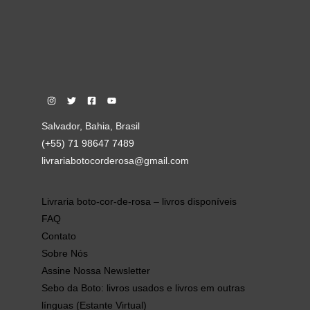
Salvador, Bahia, Brasil
(+55) 71 98647 7489
livrariabotocorderosa@gmail.com
Livraria boto-cor-de-rosa – livros disponíveis
FAQ
Contato
Sobre Nós
Assine Nossa Newsletter
Sebo da Boto: livros usados e livros em outras
línguas (Estante Virtual)