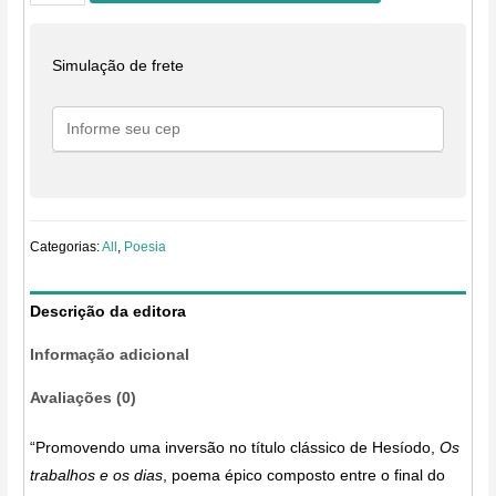
trabalhos
e
as
Simulação de frete
noites
quantidade
Categorias:
All
,
Poesia
Descrição da editora
Informação adicional
Avaliações (0)
“Promovendo uma inversão no título clássico de Hesíodo,
Os
trabalhos e os dias
, poema épico composto entre o final do