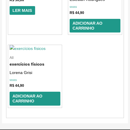
0
de
5
LER MAIS
Avaliação
R$
44,90
0
de
5
ADICIONAR AO
CARRINHO
All
exercícios físicos
Lorena Grisi
Avaliação
R$
44,90
0
de
5
ADICIONAR AO
CARRINHO