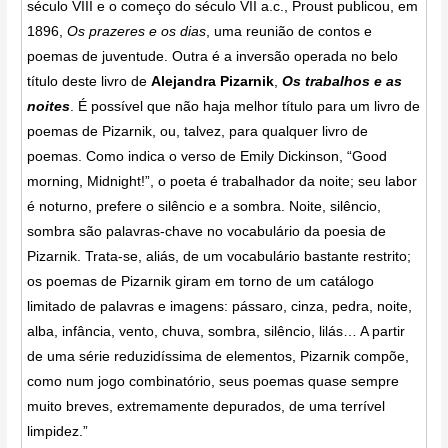
século VIII e o começo do século VII a.c., Proust publicou, em
1896,
Os prazeres e os dias
, uma reunião de contos e
poemas de juventude. Outra é a inversão operada no belo
título deste livro de
Alejandra Pizarnik
,
Os trabalhos e as
noites
. É possível que não haja melhor título para um livro de
poemas de Pizarnik, ou, talvez, para qualquer livro de
poemas. Como indica o verso de Emily Dickinson, “Good
morning, Midnight!”, o poeta é trabalhador da noite; seu labor
é noturno, prefere o silêncio e a sombra. Noite, silêncio,
sombra são palavras-chave no vocabulário da poesia de
Pizarnik. Trata-se, aliás, de um vocabulário bastante restrito;
os poemas de Pizarnik giram em torno de um catálogo
limitado de palavras e imagens: pássaro, cinza, pedra, noite,
alba, infância, vento, chuva, sombra, silêncio, lilás… A partir
de uma série reduzidíssima de elementos, Pizarnik compõe,
como num jogo combinatório, seus poemas quase sempre
muito breves, extremamente depurados, de uma terrível
limpidez.”