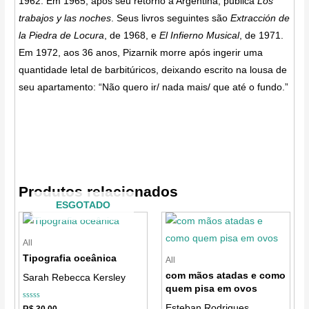
1962. Em 1965, após seu retorno à Argentina, publica
Los
trabajos y las noches
. Seus livros seguintes são
Extracción de
la Piedra de Locura
, de 1968, e
El Infierno Musical
, de 1971.
Em 1972, aos 36 anos, Pizarnik morre após ingerir uma
quantidade letal de barbitúricos, deixando escrito na lousa de
seu apartamento: “Não quero ir/ nada mais/ que até o fundo.”
Produtos relacionados
ESGOTADO
All
Tipografia oceânica
All
com mãos atadas e como
Sarah Rebecca Kersley
quem pisa em ovos
Avaliação
Esteban Rodrigues
R$
30,00