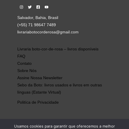
Salvador, Bahia, Brasil
(+55) 71 98647 7489
livrariabotocorderosa@gmail.com
Livraria boto-cor-de-rosa – livros disponíveis
FAQ
Contato
Sobre Nós
Assine Nossa Newsletter
Sebo da Boto: livros usados e livros em outras
línguas (Estante Virtual)
Politíca de Privacidade
Usamos cookies para garantir que oferecemos a melhor