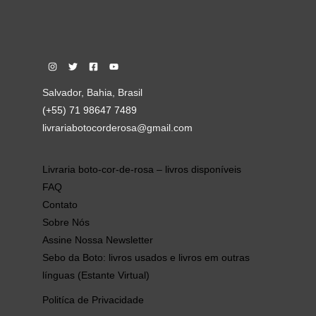
Salvador, Bahia, Brasil
(+55) 71 98647 7489
livrariabotocorderosa@gmail.com
Livraria boto-cor-de-rosa – livros disponíveis
FAQ
Contato
Sobre Nós
Assine Nossa Newsletter
Sebo da Boto: livros usados e livros em outras
línguas (Estante Virtual)
Politíca de Privacidade