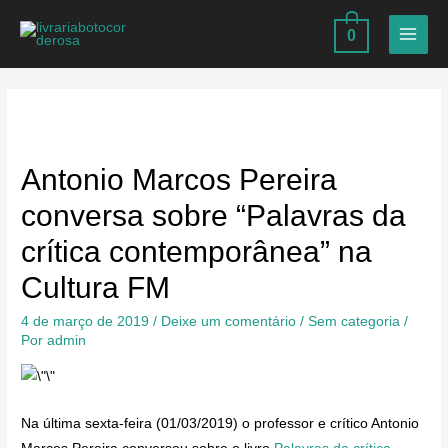
Ir
0
para
MAIN
o
MEN
conteúdo
Antonio Marcos Pereira
conversa sobre “Palavras da
crítica contemporânea” na
Cultura FM
4 de março de 2019
/
Deixe um comentário
/
Sem categoria
/
Por
admin
Na última sexta-feira (01/03/2019) o professor e crítico Antonio