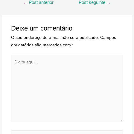
Navegação
←
Post anterior
Post seguinte
→
de
Post
Deixe um comentário
O seu endereço de e-mail não será publicado.
Campos
obrigatórios são marcados com
*
Digite
aqui...
Nome*