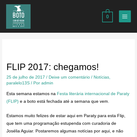
Ir
para
0
o
MAIN
conteúdo
MEN
FLIP 2017: chegamos!
25 de julho de 2017
/
Deixe um comentário
/
Notícias
,
paralelo13S
/ Por
admin
Esta semana estamos na
Festa literária internacional de Paraty
(FLIP)
e a boto está fechada até a semana que vem.
Estamos muito felizes de estar aqui em Paraty para esta Flip,
que tem uma programação estupenda com curadoria de
Josélia Aguiar. Postaremos algumas notícias por aqui, e não