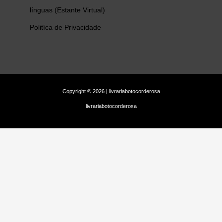
línguas (Estante Virtual)
Politíca de Privacidade
Copyright © 2026 | livrariabotocorderosa
livrariabotocorderosa