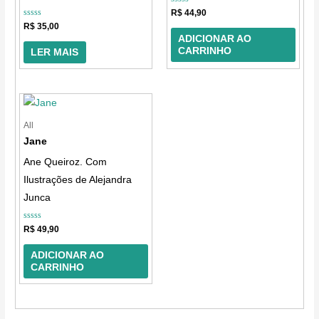
Avaliação
R$
44,90
0
Avaliação
R$
35,00
de
0
5
ADICIONAR AO
de
5
CARRINHO
LER MAIS
All
Jane
Ane Queiroz. Com
Ilustrações de Alejandra
Junca
Avaliação
R$
49,90
0
de
5
ADICIONAR AO
CARRINHO