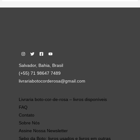
Salvador, Bahia, Brasil
(+55) 71 98647 7489
livrariabotocorderosa@gmail.com
Livraria boto-cor-de-rosa – livros disponíveis
FAQ
Contato
Sobre Nós
Assine Nossa Newsletter
Sebo da Boto: livros usados e livros em outras