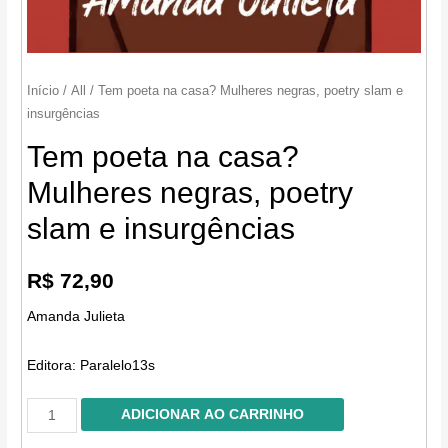
Início
/
All
/ Tem poeta na casa? Mulheres negras, poetry slam e
insurgências
Tem poeta na casa?
Mulheres negras, poetry
slam e insurgências
R$
72,90
Amanda Julieta
Editora:
Paralelo13s
Tem
ADICIONAR AO CARRINHO
poeta