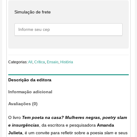
na
casa?
Simulação de frete
Mulheres
negras,
poetry
slam
e
insurgências
Categorias:
All
,
Crítica
,
Ensaio
,
História
quantidade
Descrição da editora
Informação adicional
Avaliações (0)
O livro
Tem poeta na casa? Mulheres negras, poetry slam
e insurgências
, da escritora e pesquisadora
Amanda
Julieta
, é um convite para refletir sobre a poesia
slam
e seus