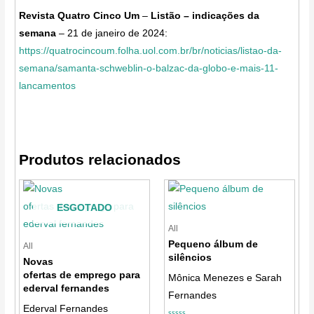
Revista Quatro Cinco Um
–
Listão – indicações da
semana
– 21 de janeiro de 2024:
https://quatrocincoum.folha.uol.com.br/br/noticias/listao-da-
semana/samanta-schweblin-o-balzac-da-globo-e-mais-11-
lancamentos
Produtos relacionados
ESGOTADO
All
Pequeno álbum de
All
silêncios
Novas
ofertas de emprego para
Mônica Menezes e Sarah
ederval fernandes
Fernandes
Ederval Fernandes