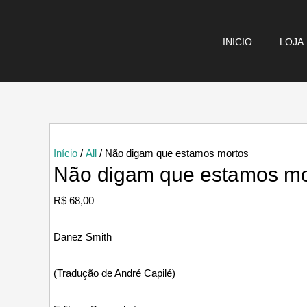
Ir
para
INICIO
LOJA
o
conteúdo
Início
/
All
/ Não digam que estamos mortos
Não digam que estamos mo
R$
68,00
Danez Smith
(Tradução de André Capilé)