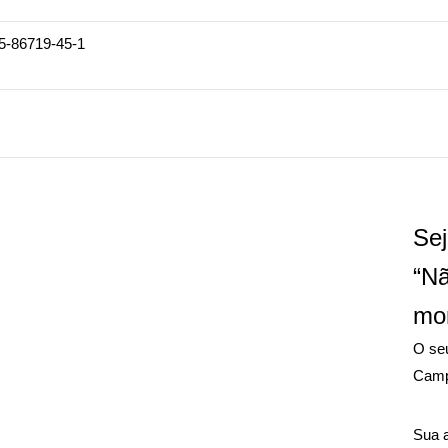
5-86719-45-1
Sej
“N
mo
O seu
Camp
Sua 