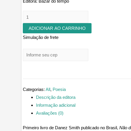
Editora:
Bazar do tempo
Não
digam
ADICIONAR AO CARRINHO
que
Simulação de frete
estamos
mortos
quantidade
Categorias:
All
,
Poesia
Descrição da editora
Informação adicional
Avaliações (0)
Primeiro livro de Danez Smith publicado no Brasil,
Não d