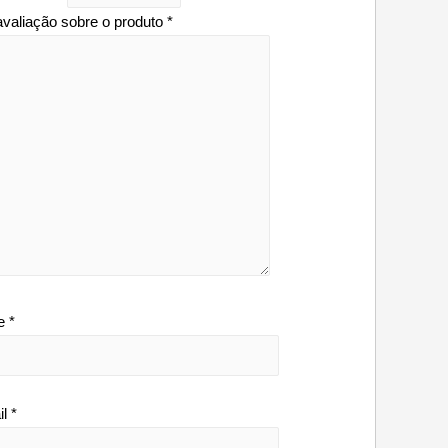
avaliação sobre o produto
*
e
*
il
*