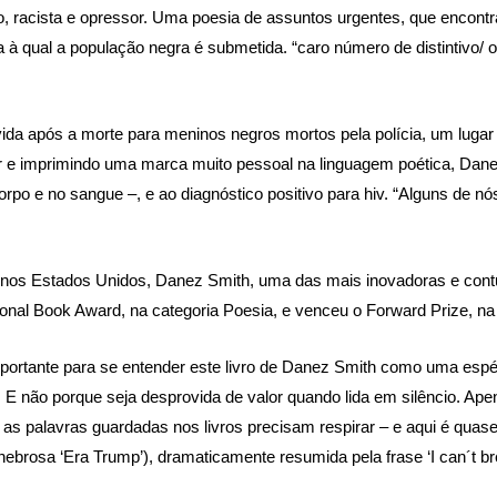
racista e opressor. Uma poesia de assuntos urgentes, que encontra f
a à qual a população negra é submetida. “caro número de distintivo/ o
da após a morte para meninos negros mortos pela polícia, um lugar o
e imprimindo uma marca muito pessoal na linguagem poética, Danez
rpo e no sangue –, e ao diagnóstico positivo para hiv. “Alguns de nó
 nos Estados Unidos, Danez Smith, uma das mais inovadoras e cont
onal Book Award, na categoria Poesia, e venceu o Forward Prize, na 
ortante para se entender este livro de Danez Smith como uma espécie
 E não porque seja desprovida de valor quando lida em silêncio. Ape
 as palavras guardadas nos livros precisam respirar – e aqui é quas
ebrosa ‘Era Trump’), dramaticamente resumida pela frase ‘I can´t bre