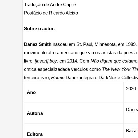
Tradução de André Capilé
Posfácio de Ricardo Aleixo
Sobre o autor:
Danez Smith
nasceu em St. Paul, Minnesota, em 1989. 
movimento afro-americano que viu os artistas da poesia
livro,
[insert] boy
, em 2014. Com
Não digam que estamo
crítica especializada
de veículos como
The
New York Ti
terceiro livro,
Homie
.
Danez integra o Dark
Noise Collect
2020
Ano
Danez
Autor/a
Bazar
Editora