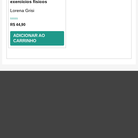
exercícios físicos
Lorena Grisi
Avaliação
R$
44,90
0
de
5
ADICIONAR AO
CARRINHO