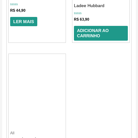
Ladee Hubbard
Avaliação
R$
44,90
0
de
Avaliação
R$
63,90
5
LER MAIS
0
de
5
ADICIONAR AO
CARRINHO
All