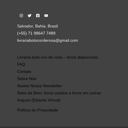
Salvador, Bahia, Brasil
(+55) 71 98647 7489
livrariabotocorderosa@gmail.com
Livraria boto-cor-de-rosa – livros disponíveis
FAQ
Contato
Sobre Nós
Assine Nossa Newsletter
Sebo da Boto: livros usados e livros em outras
línguas (Estante Virtual)
Politíca de Privacidade