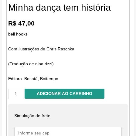
Minha dança tem história
R$
47,00
bell hooks
Com ilustrações de Chris Raschka
(Tradução de nina rizzi)
Editora:
Boitatá, Boitempo
Minha
ADICIONAR AO CARRINHO
dança
tem
história
Simulação de frete
quantidade