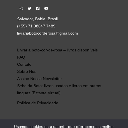
Salvador, Bahia, Brasil
(+55) 71 98647 7489
livrariabotocorderosa@gmail.com
Livraria boto-cor-de-rosa – livros disponíveis
FAQ
Contato
Sobre Nós
Assine Nossa Newsletter
Sebo da Boto: livros usados e livros em outras
línguas (Estante Virtual)
Politíca de Privacidade
Usamos cookies para garantir que oferecemos a melhor