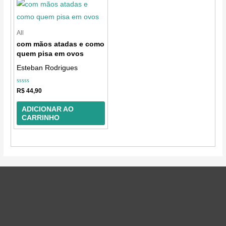
All
com mãos atadas e como
quem pisa em ovos
Esteban Rodrigues
Avaliação
R$
44,90
0
de
5
ADICIONAR AO
CARRINHO