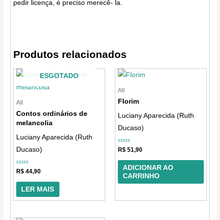
pedir licença, é preciso merecê- la.
Produtos relacionados
ESGOTADO
All
Florim
All
Contos ordinários de
Luciany Aparecida (Ruth
melancolia
Ducaso)
Luciany Aparecida (Ruth
Avaliação
Ducaso)
R$
51,90
0
de
5
ADICIONAR AO
Avaliação
R$
44,90
CARRINHO
0
de
5
LER MAIS