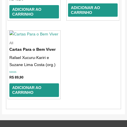
0
de
de
5
ADICIONAR AO
5
ADICIONAR AO
CARRINHO
CARRINHO
All
Cartas Para o Bem Viver
Rafael Xucuru-Kariri e
Suzane Lima Costa (org.)
Avaliação
R$
89,90
0
de
5
ADICIONAR AO
CARRINHO