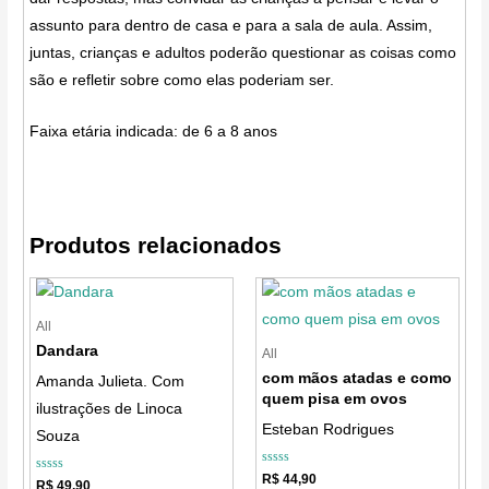
assunto para dentro de casa e para a sala de aula. Assim,
juntas, crianças e adultos poderão questionar as coisas como
são e refletir sobre como elas poderiam ser.
Faixa etária indicada: de 6 a 8 anos
Produtos relacionados
All
Dandara
All
com mãos atadas e como
Amanda Julieta. Com
quem pisa em ovos
ilustrações de Linoca
Esteban Rodrigues
Souza
Avaliação
R$
44,90
Avaliação
R$
49,90
0