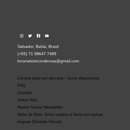
Salvador, Bahia, Brasil
(+55) 71 98647 7489
livrariabotocorderosa@gmail.com
Livraria boto-cor-de-rosa – livros disponíveis
FAQ
Contato
Sobre Nós
Assine Nossa Newsletter
Sebo da Boto: livros usados e livros em outras
línguas (Estante Virtual)