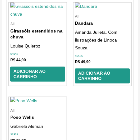
All
Dandara
All
Girassóis estendidos na
Amanda Julieta. Com
chuva
ilustrações de Linoca
Louise Quieroz
Souza
Avaliação
R$
44,90
Avaliação
R$
49,90
0
0
de
de
5
ADICIONAR AO
5
ADICIONAR AO
CARRINHO
CARRINHO
All
Poso Wells
Gabriela Alemán
Avaliação