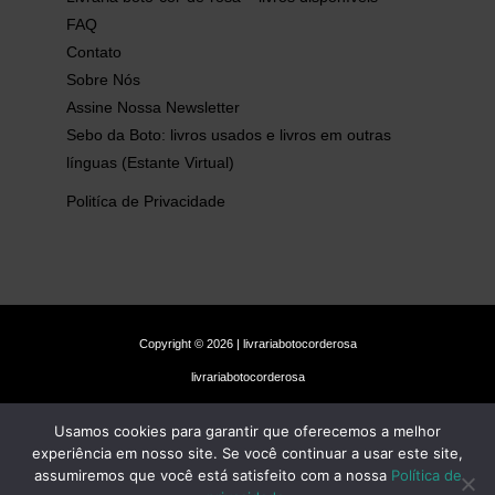
FAQ
Contato
Sobre Nós
Assine Nossa Newsletter
Sebo da Boto: livros usados e livros em outras
línguas (Estante Virtual)
Politíca de Privacidade
Copyright © 2026 | livrariabotocorderosa
livrariabotocorderosa
Usamos cookies para garantir que oferecemos a melhor
experiência em nosso site. Se você continuar a usar este site,
assumiremos que você está satisfeito com a nossa
Política de