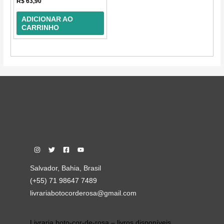
R$
63,90
0
de
5
ADICIONAR AO
CARRINHO
Salvador, Bahia, Brasil
(+55) 71 98647 7489
livrariabotocorderosa@gmail.com
Livraria boto-cor-de-rosa – livros disponíveis