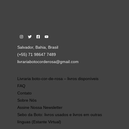
Salvador, Bahia, Brasil
(+55) 71 98647 7489
livrariabotocorderosa@gmail.com
Livraria boto-cor-de-rosa – livros disponíveis
FAQ
Contato
Sobre Nós
Assine Nossa Newsletter
Sebo da Boto: livros usados e livros em outras
línguas (Estante Virtual)