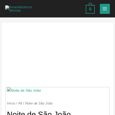
Ir
0
para
MAIN
o
MEN
conteúdo
Início
/
All
/ Noite de São João
Noite de São João