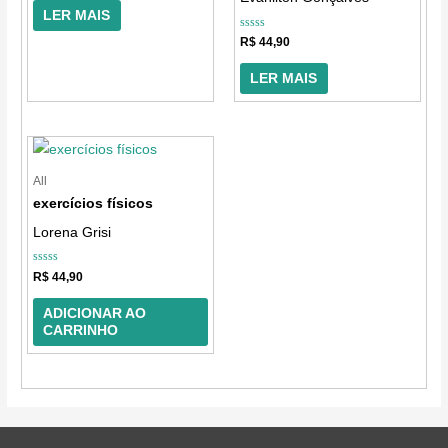
5
LER MAIS
Avaliação
R$
44,90
0
de
5
LER MAIS
All
exercícios físicos
Lorena Grisi
Avaliação
R$
44,90
0
de
5
ADICIONAR AO
CARRINHO