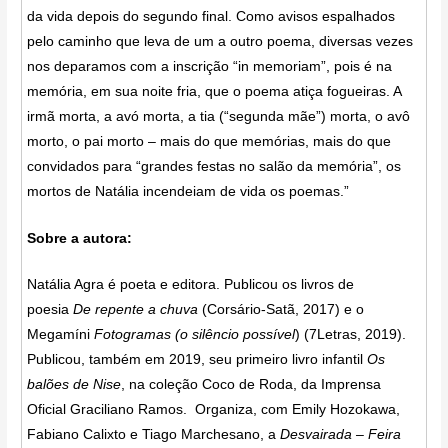
da vida depois do segundo final. Como avisos espalhados
pelo caminho que leva de um a outro poema, diversas vezes
nos deparamos com a inscrição “in memoriam”, pois é na
memória, em sua noite fria, que o poema atiça fogueiras. A
irmã morta, a avó morta, a tia (“segunda mãe”) morta, o avô
morto, o pai morto – mais do que memórias, mais do que
convidados para “grandes festas no salão da memória”, os
mortos de Natália incendeiam de vida os poemas.”
Sobre a autora:
Natália Agra é poeta e editora. Publicou os livros de
poesia
De repente a chuva
(Corsário-Satã, 2017) e o
Megamíni
Fotogramas (o silêncio
possível
) (7Letras, 2019).
Publicou, também em 2019, seu primeiro livro infantil
Os
balões de Nise
, na coleção Coco de Roda, da Imprensa
Oficial Graciliano Ramos. Organiza, com Emily Hozokawa,
Fabiano Calixto e Tiago Marchesano, a
Desvairada – Feira