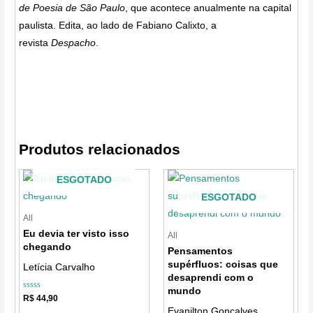
de Poesia de São Paulo
, que acontece anualmente na capital
paulista. Edita, ao lado de Fabiano Calixto, a
revista
Despacho
.
Produtos relacionados
ESGOTADO
ESGOTADO
All
Eu devia ter visto isso
All
chegando
Pensamentos
supérfluos: coisas que
Letícia Carvalho
desaprendi com o
mundo
Avaliação
R$
44,90
0
Evanilton Gonçalves
de