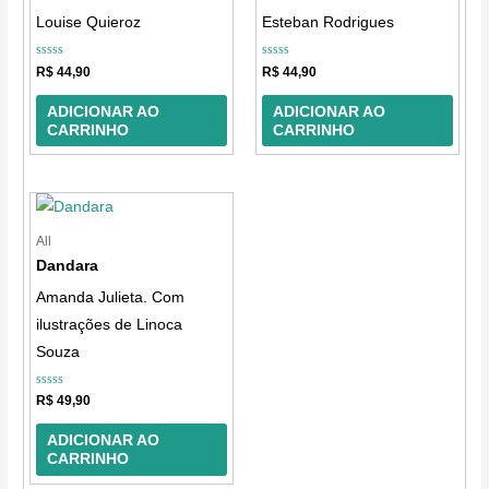
Louise Quieroz
Esteban Rodrigues
Avaliação
Avaliação
R$
44,90
R$
44,90
0
0
de
de
5
5
ADICIONAR AO
ADICIONAR AO
CARRINHO
CARRINHO
All
Dandara
Amanda Julieta. Com
ilustrações de Linoca
Souza
Avaliação
R$
49,90
0
de
5
ADICIONAR AO
CARRINHO