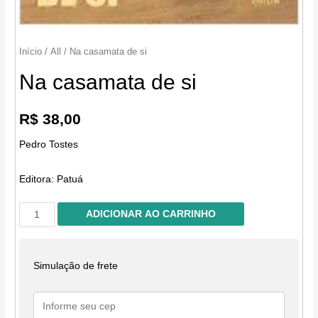
Início
/
All
/ Na casamata de si
Na casamata de si
R$
38,00
Pedro Tostes
Editora:
Patuá
Na
ADICIONAR AO CARRINHO
casamata
de
si
Simulação de frete
quantidade