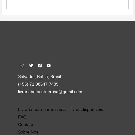
Salvador, Bahia, Brasil
(+55) 71 98647 7489
livrariabotocorderosa@gmail.com
Livraria boto-cor-de-rosa – livros disponíveis
FAQ
Contato
Sobre Nós