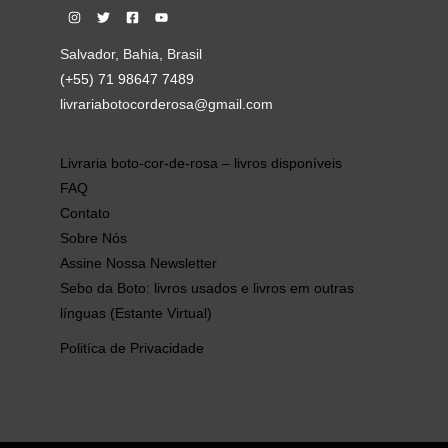
Salvador, Bahia, Brasil
(+55) 71 98647 7489
livrariabotocorderosa@gmail.com
Livraria boto-cor-de-rosa – livros disponíveis
FAQ
Contato
Sobre Nós
Assine Nossa Newsletter
Sebo da Boto: livros usados e livros em outras
línguas (Estante Virtual)
Politíca de Privacidade