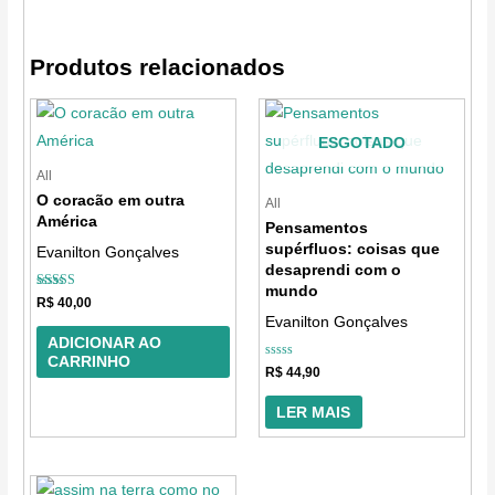
Produtos relacionados
ESGOTADO
All
O coracão em outra
All
América
Pensamentos
supérfluos: coisas que
Evanilton Gonçalves
desaprendi com o
mundo
Avaliação
R$
40,00
5.00
Evanilton Gonçalves
de 5
ADICIONAR AO
CARRINHO
Avaliação
R$
44,90
0
de
5
LER MAIS