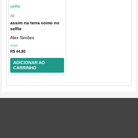
All
assim na terra como no
selfie
Alex Simões
Avaliação
R$
44,90
0
de
5
ADICIONAR AO
CARRINHO