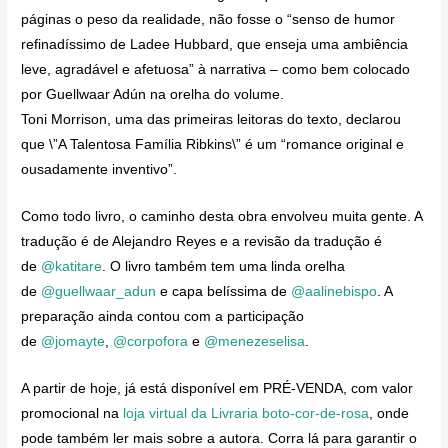
páginas o peso da realidade, não fosse o “senso de humor
refinadíssimo de Ladee Hubbard, que enseja uma ambiência
leve, agradável e afetuosa” à narrativa – como bem colocado
por Guellwaar Adún na orelha do volume.
Toni Morrison, uma das primeiras leitoras do texto, declarou
que \”A Talentosa Família Ribkins\” é um “romance original e
ousadamente inventivo”.
Como todo livro, o caminho desta obra envolveu muita gente. A
tradução é de Alejandro Reyes e a revisão da tradução é
de
@katitare
. O livro também tem uma linda orelha
de
@guellwaar_adun
e capa belíssima de
@aalinebispo
. A
preparação ainda contou com a participação
de
@jomayte
,
@corpofora
e
@menezeselisa
.
A partir de hoje, já está disponível em PRÉ-VENDA, com valor
promocional na
loja virtual da Livraria boto-cor-de-rosa
, onde
pode também ler mais sobre a autora. Corra lá para garantir o