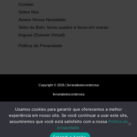
Contato
Sobre Nós
Assine Nossa Newsletter
Sebo da Boto: livros usados e livros em outras
línguas (Estante Virtual)
Politíca de Privacidade
Copyright © 2026 | livrariabotocorderosa
livrariabotocorderosa
Usamos cookies para garantir que oferecemos a melhor
experiência em nosso site. Se você continuar a usar este site,
assumiremos que você está satisfeito com a nossa
Política de
privacidade.
Entendi e Aceito.