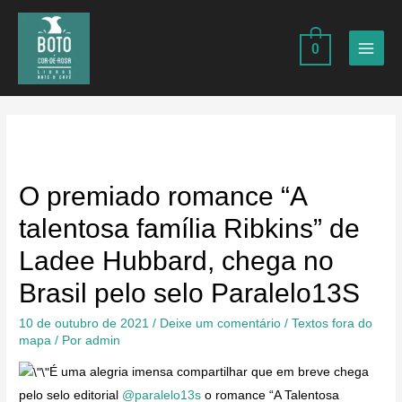
Ir
para
0
o
MAIN
conteúdo
MEN
O premiado romance “A
talentosa família Ribkins” de
Ladee Hubbard, chega no
Brasil pelo selo Paralelo13S
10 de outubro de 2021
/
Deixe um comentário
/
Textos fora do
mapa
/ Por
admin
É uma alegria imensa compartilhar que em breve chega
pelo selo editorial
@paralelo13s
o romance “A Talentosa