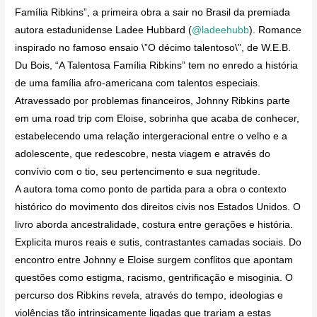
Família Ribkins”, a primeira obra a sair no Brasil da premiada
autora estadunidense Ladee Hubbard (
@ladeehubb
). Romance
inspirado no famoso ensaio \”O décimo talentoso\”, de W.E.B.
Du Bois, “A Talentosa Família Ribkins” tem no enredo a história
de uma família afro-americana com talentos especiais.
Atravessado por problemas financeiros, Johnny Ribkins parte
em uma road trip com Eloise, sobrinha que acaba de conhecer,
estabelecendo uma relação intergeracional entre o velho e a
adolescente, que redescobre, nesta viagem e através do
convívio com o tio, seu pertencimento e sua negritude.
A autora toma como ponto de partida para a obra o contexto
histórico do movimento dos direitos civis nos Estados Unidos. O
livro aborda ancestralidade, costura entre gerações e história.
Explicita muros reais e sutis, contrastantes camadas sociais. Do
encontro entre Johnny e Eloise surgem conflitos que apontam
questões como estigma, racismo, gentrificação e misoginia. O
percurso dos Ribkins revela, através do tempo, ideologias e
violências tão intrinsicamente ligadas que trariam a estas