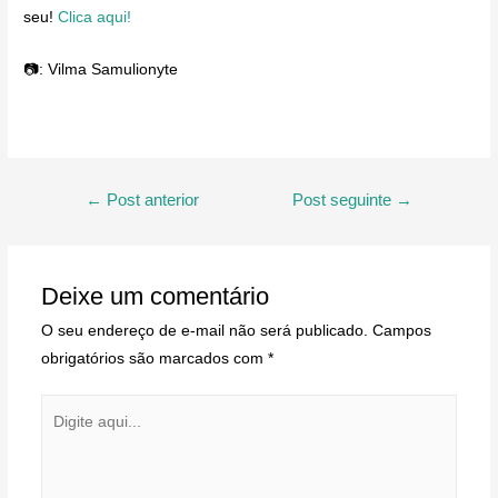
seu!
Clica aqui!
📷: Vilma Samulionyte
Navegação
←
Post anterior
Post seguinte
→
de
Post
Deixe um comentário
O seu endereço de e-mail não será publicado.
Campos
obrigatórios são marcados com
*
Digite
aqui...