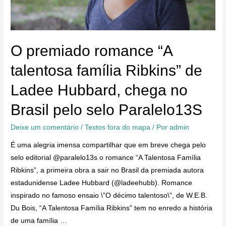
O premiado romance “A
talentosa família Ribkins” de
Ladee Hubbard, chega no
Brasil pelo selo Paralelo13S
Deixe um comentário
/
Textos fora do mapa
/ Por
admin
É uma alegria imensa compartilhar que em breve chega pelo
selo editorial @paralelo13s o romance “A Talentosa Família
Ribkins”, a primeira obra a sair no Brasil da premiada autora
estadunidense Ladee Hubbard (@ladeehubb). Romance
inspirado no famoso ensaio \”O décimo talentoso\”, de W.E.B.
Du Bois, “A Talentosa Família Ribkins” tem no enredo a história
de uma família …