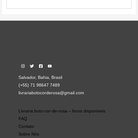
Salvador, Bahia, Brasil
(+55) 71 98647 7489
livrariabotocorderosa@gmail.com
Livraria boto-cor-de-rosa – livros disponíveis
FAQ
Contato
Sobre Nós