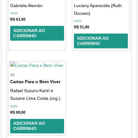
Gabriela Alemán
Luciany Aparecida (Ruth
Ducaso)
Avaliação
R$
63,90
0
de
Avaliação
R$
51,90
5
0
ADICIONAR AO
de
CARRINHO
5
ADICIONAR AO
CARRINHO
All
Cartas Para o Bem Viver
Rafael Xucuru-Kariri e
Suzane Lima Costa (org.)
Avaliação
R$
89,90
0
de
5
ADICIONAR AO
CARRINHO