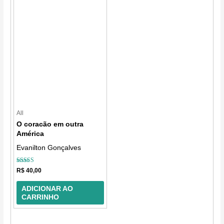
All
O coracão em outra
América
Evanilton Gonçalves
Avaliação
R$
40,00
5.00
de 5
ADICIONAR AO
CARRINHO