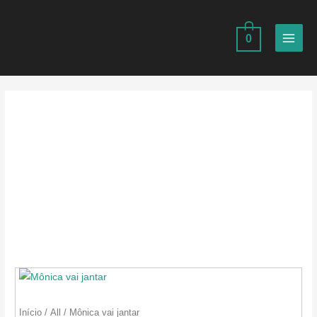
Ir
para
0
o
MAIN
conteúdo
MEN
Início
/
All
/ Mônica vai jantar