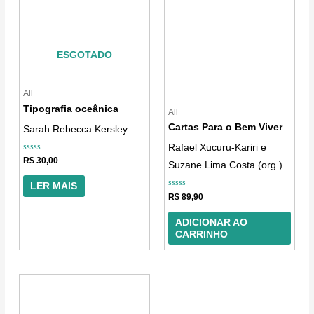
ESGOTADO
All
Tipografia oceânica
All
Cartas Para o Bem Viver
Sarah Rebecca Kersley
Rafael Xucuru-Kariri e
Avaliação
R$
30,00
Suzane Lima Costa (org.)
0
de
5
LER MAIS
Avaliação
R$
89,90
0
de
5
ADICIONAR AO
CARRINHO