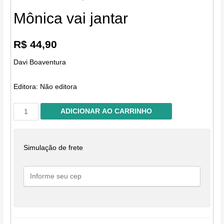
Mônica vai jantar
R$
44,90
Davi Boaventura
Editora:
Não editora
Mônica
ADICIONAR AO CARRINHO
vai
jantar
quantidade
Simulação de frete