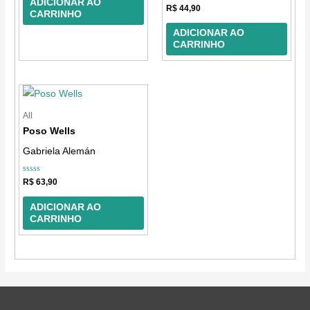
ADICIONAR AO
Avaliação
R$
44,90
CARRINHO
0
de
5
ADICIONAR AO
CARRINHO
All
Poso Wells
Gabriela Alemán
Avaliação
R$
63,90
0
de
5
ADICIONAR AO
CARRINHO