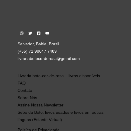
Salvador, Bahia, Brasil
(+55) 71 98647 7489
livrariabotocorderosa@gmail.com
Livraria boto-cor-de-rosa – livros disponíveis
FAQ
Contato
Sobre Nós
Assine Nossa Newsletter
Sebo da Boto: livros usados e livros em outras
línguas (Estante Virtual)
Politíca de Privacidade