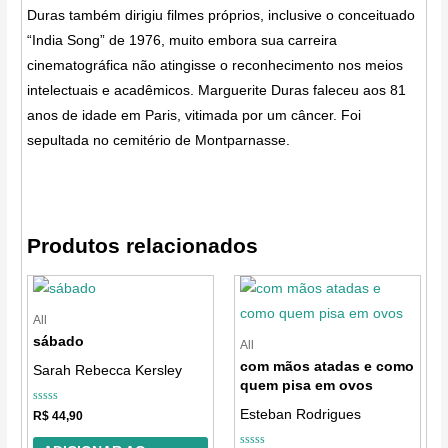
Duras também dirigiu filmes próprios, inclusive o conceituado
“India Song” de 1976, muito embora sua carreira
cinematográfica não atingisse o reconhecimento nos meios
intelectuais e acadêmicos. Marguerite Duras faleceu aos 81
anos de idade em Paris, vitimada por um câncer. Foi
sepultada no cemitério de Montparnasse.
Produtos relacionados
All
sábado
All
com mãos atadas e como
Sarah Rebecca Kersley
quem pisa em ovos
Avaliação
Esteban Rodrigues
R$
44,90
0
de
5