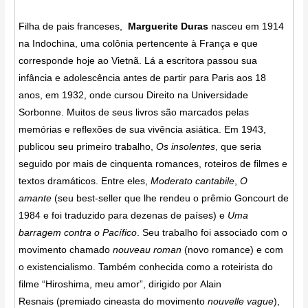
Filha de pais franceses,
Marguerite Duras
nasceu em 1914
na Indochina, uma colônia pertencente à França e que
corresponde hoje ao Vietnã. Lá a escritora passou sua
infância e adolescência antes de partir para Paris aos 18
anos, em 1932, onde cursou Direito na Universidade
Sorbonne. Muitos de seus livros são marcados pelas
memórias e reflexões de sua vivência asiática. Em 1943,
publicou seu primeiro trabalho,
Os insolentes
, que seria
seguido por mais de cinquenta romances, roteiros de filmes e
textos dramáticos. Entre eles,
Moderato cantabile
,
O
amante
(seu best-seller que lhe rendeu o prêmio Goncourt de
1984 e foi traduzido para dezenas de países) e
Uma
barragem contra o Pacífico
. Seu trabalho foi associado com o
movimento chamado
nouveau roman
(novo romance) e com
o existencialismo. Também conhecida como a roteirista do
filme “Hiroshima, meu amor”, dirigido por Alain
Resnais (premiado cineasta do movimento
nouvelle vague
),