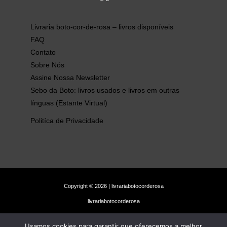
Livraria boto-cor-de-rosa – livros disponíveis
FAQ
Contato
Sobre Nós
Assine Nossa Newsletter
Sebo da Boto: livros usados e livros em outras
línguas (Estante Virtual)
Politíca de Privacidade
Copyright © 2026 | livrariabotocorderosa
livrariabotocorderosa
Usamos cookies para garantir que oferecemos a melhor