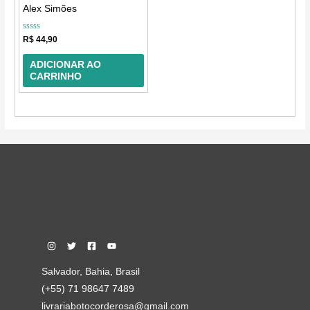
Alex Simões
Avaliação
R$
44,90
0
de
5
ADICIONAR AO
CARRINHO
Salvador, Bahia, Brasil
(+55) 71 98647 7489
livrariabotocorderosa@gmail.com