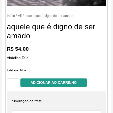
Início
/
All
/ aquele que é digno de ser amado
aquele que é digno de ser
amado
R$
54,00
Abdellah Taïa
Editora:
Nós
aquele
ADICIONAR AO CARRINHO
que
é
digno
Simulação de frete
de
ser