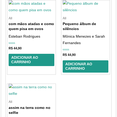
All
All
com mãos atadas e como
Pequeno álbum de
quem pisa em ovos
silêncios
Esteban Rodrigues
Mônica Menezes e Sarah
Fernandes
Avaliação
R$
44,90
0
de
Avaliação
R$
44,90
5
0
ADICIONAR AO
de
CARRINHO
5
ADICIONAR AO
CARRINHO
All
assim na terra como no
selfie