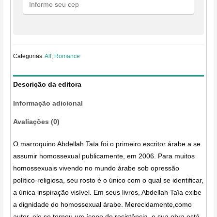
amado
quantidade
Categorias:
All
,
Romance
Descrição da editora
Informação adicional
Avaliações (0)
O marroquino Abdellah Taïa foi o primeiro escritor árabe a se
assumir homossexual publicamente, em 2006. Para muitos
homossexuais vivendo no mundo árabe sob opressão
político-religiosa, seu rosto é o único com o qual se identificar,
a única inspiração visível. Em seus livros, Abdellah Taïa exibe
a dignidade do homossexual árabe. Merecidamente,como
autor, ele se tornou um ícone de resistência, e sua obra está