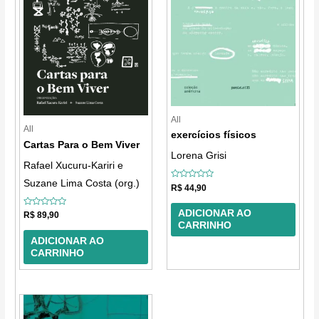
All
All
exercícios físicos
Cartas Para o Bem Viver
Lorena Grisi
Rafael Xucuru-Kariri e
Suzane Lima Costa (org.)
Avaliação
R$
44,90
0
de
5
ADICIONAR AO
Avaliação
R$
89,90
0
CARRINHO
de
5
ADICIONAR AO
CARRINHO