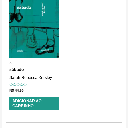
All
sábado
Sarah Rebecca Kersley
Avaliação
R$
44,90
0
de
5
ADICIONAR AO
CARRINHO