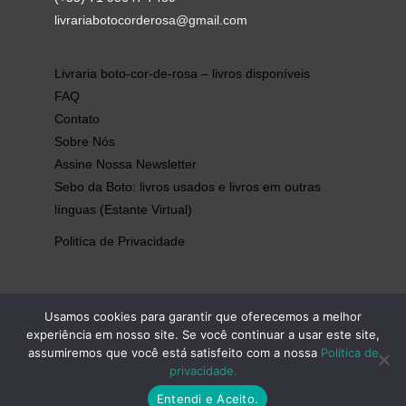
livrariabotocorderosa@gmail.com
Livraria boto-cor-de-rosa – livros disponíveis
FAQ
Contato
Sobre Nós
Assine Nossa Newsletter
Sebo da Boto: livros usados e livros em outras
línguas (Estante Virtual)
Politíca de Privacidade
Usamos cookies para garantir que oferecemos a melhor
experiência em nosso site. Se você continuar a usar este site,
assumiremos que você está satisfeito com a nossa
Política de
Copyright © 2026 | livrariabotocorderosa
privacidade.
livrariabotocorderosa
Entendi e Aceito.