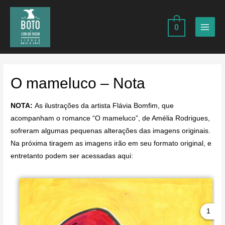
Ir
para
0
o
MAIN
conteúdo
MEN
O mameluco – Nota
NOTA:
As ilustrações da artista Flávia Bomfim, que
acompanham o romance “O mameluco”, de Amélia Rodrigues,
sofreram algumas pequenas alterações das imagens originais.
Na próxima tiragem as imagens irão em seu formato original, e
entretanto podem ser acessadas aqui:
1
1