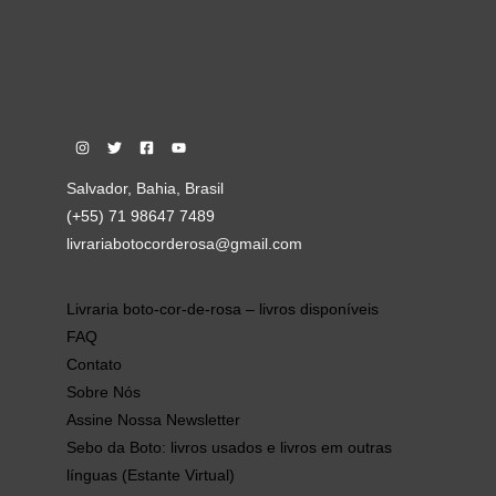
Salvador, Bahia, Brasil
(+55) 71 98647 7489
livrariabotocorderosa@gmail.com
Livraria boto-cor-de-rosa – livros disponíveis
FAQ
Contato
Sobre Nós
Assine Nossa Newsletter
Sebo da Boto: livros usados e livros em outras
línguas (Estante Virtual)