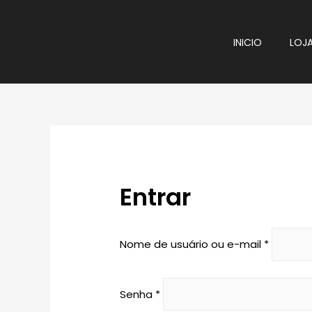
Ir
para
INICIO
LOJ
o
conteúdo
Entrar
Obrigató
Nome de usuário ou e-mail
*
Obrigatório
Senha
*