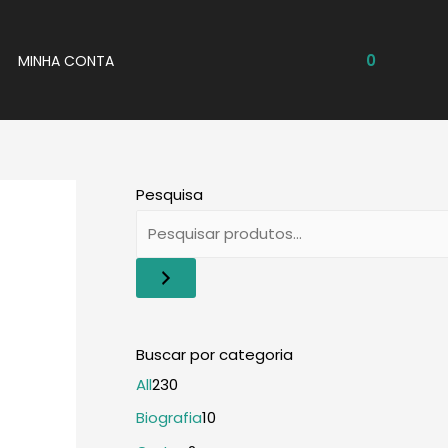
0
MINHA CONTA
Pesquisa
2
All
230
3
1
Biografia
10
0
0