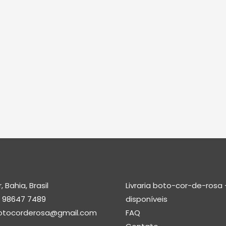
 Bahia, Brasil
Livraria boto-cor-de-rosa –
1 98647 7489
disponíveis
abotocorderosa@gmail.com
FAQ