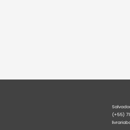
Salvador,
(+55) 7
livrari